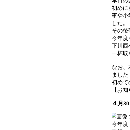
本日の
初めに
事や小
した。
その後
今年度
下川西
一杯取
なお、
ました
初めて
【お知らせ
４月3
今年度