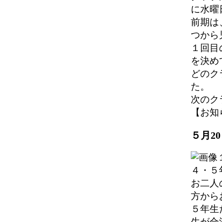
に水曜
前期は
つから
１回目
を決め
どのク
た。
次のク
【お知らせ
５月2
４・５
お二人
方から
５年生
生が合