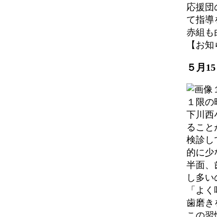
応援団
て指導
赤組も
【お知らせ
５月1
１限の
下川西
ること
検診し
的に少
半面、
し多い
「よく
歯磨き
この習