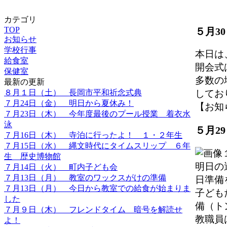
カテゴリ
TOP
５月3
お知らせ
学校行事
本日は
給食室
開会式
保健室
多数の
最新の更新
８月１日（土） 長岡市平和祈念式典
してお
７月24日（金） 明日から夏休み！
【お知らせ
７月23日（木） 今年度最後のプール授業 着衣水
泳
５月2
７月16日（木） 寺泊に行ったよ！ １・２年生
７月15日（水） 縄文時代にタイムスリップ ６年
生 歴史博物館
明日の
７月14日（火） 町内子ども会
７月13日（月） 教室のワックスがけの準備
日準備
７月13日（月） 今日から教室での給食が始まりま
子ども
した
備（ト
７月９日（木） フレンドタイム 暗号を解読せ
教職員
よ！