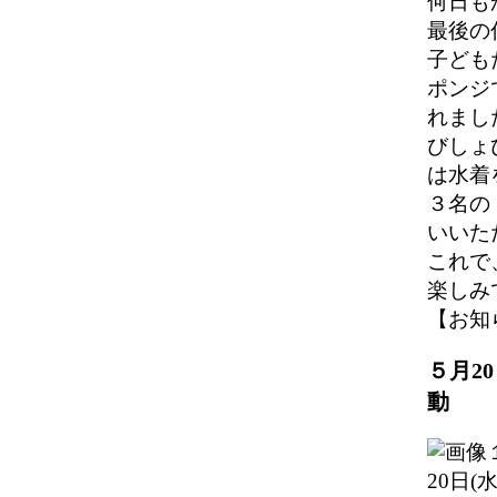
何日も
最後の
子ども
ポンジ
れまし
びしょ
は水着
３名の
いいた
これで
楽しみ
【お知らせ
５月2
動
20日