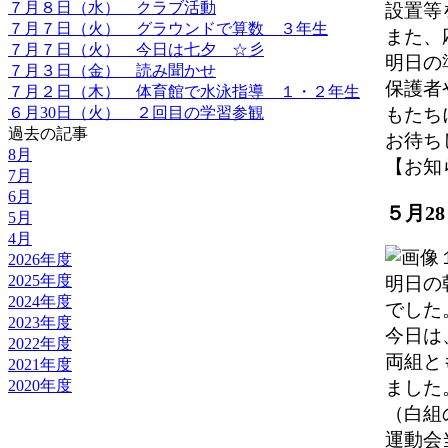
７月８日（水） クラブ活動
設置等
７月７日（火） グラウンドで算数 ３年生
また、
７月７日（火） 今日は七夕 ☆彡
明日の
７月３日（金） 読み聞かせ
保護者
７月２日（木） 体育館で水泳指導 １・２年生
もたち
６月30日（火） ２回目の学習参観
過去の記事
お待ち
8月
【お知らせ
7月
6月
５月2
5月
4月
2026年度
2025年度
明日の
2024年度
でした
2023年度
今日は
2022年度
両組と
2021年度
2020年度
ました
（白組
運動会