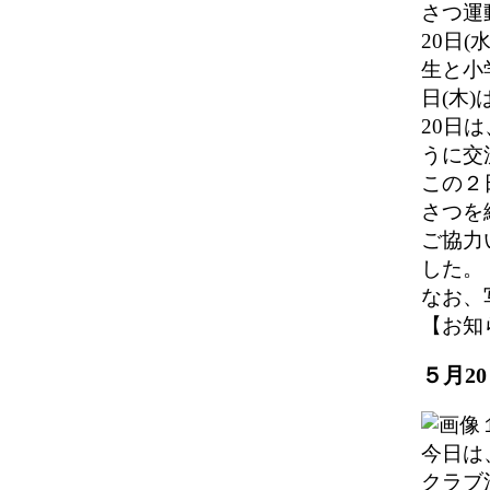
さつ運
20日
生と小
日(木
20日
うに交
この２
さつを
ご協力
した。
なお、
【お知らせ
５月2
今日は
クラブ