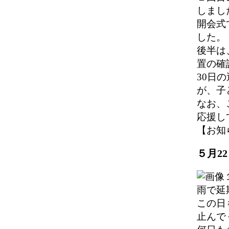
しまし
開会式
した。
後半は
置の確
30日
が、子
なお、
応援し
【お知らせ
５月2
雨で延
この日
止んで