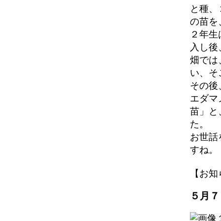
と種、
の苗を
２年生
入し後
畑では
い、そ
その後
エダマ
苗」と
た。
お世話
すね
【お知らせ
５月７