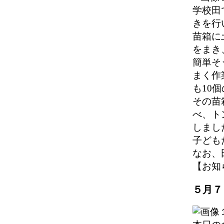
学校田
きを行
苗箱に
をまき
簡単そ
まく作
も10
その苗
べ、ト
しまし
子ども
なお、
【お知らせ
５月７