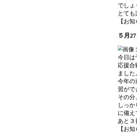
でしょ
とても
【お知らせ
５月2
今日は
応援合
ました
今年の
習がで
その分
しっか
に備え
あと３
【お知らせ