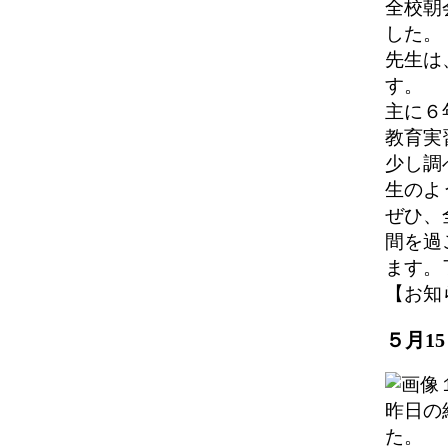
全校朝
した。
先生は
す。
主に６
教育実
少し調
生のよ
ぜひ、
間を過
ます。
【お知らせ
５月1
昨日の
た。