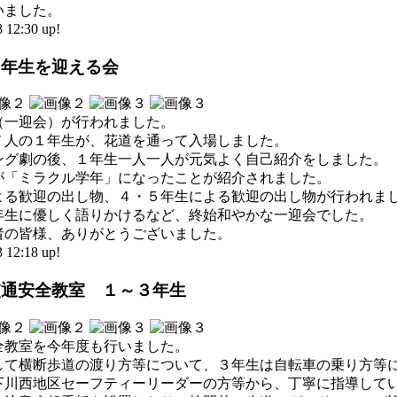
いました。
2:30 up!
１年生を迎える会
（一迎会）が行われました。
７人の１年生が、花道を通って入場しました。
ング劇の後、１年生一人一人が元気よく自己紹介をしました。
が「ミラクル学年」になったことが紹介されました。
よる歓迎の出し物、４・５年生による歓迎の出し物が行われま
年生に優しく語りかけるなど、終始和やかな一迎会でした。
者の皆様、ありがとうございました。
2:18 up!
交通安全教室 １～３年生
全教室を今年度も行いました。
して横断歩道の渡り方等について、３年生は自転車の乗り方等
下川西地区セーフティーリーダーの方等から、丁寧に指導して