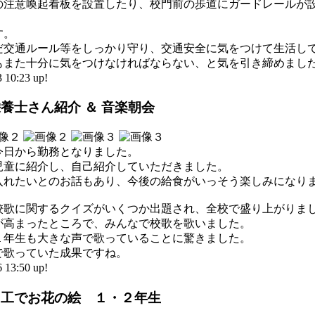
の注意喚起看板を設置したり、校門前の歩道にガードレールが
す。
だ交通ルール等をしっかり守り、交通安全に気をつけて生活し
もまた十分に気をつけなければならない、と気を引き締めまし
0:23 up!
養士さん紹介 ＆ 音楽朝会
今日から勤務となりました。
児童に紹介し、自己紹介していただきました。
入れたいとのお話もあり、今後の給食がいっそう楽しみになり
校歌に関するクイズがいくつか出題され、全校で盛り上がりま
が高まったところで、みんなで校歌を歌いました。
１年生も大きな声で歌っていることに驚きました。
で歌っていた成果ですね。
3:50 up!
図工でお花の絵 １・２年生