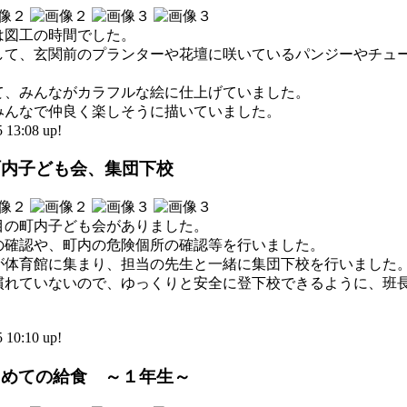
は図工の時間でした。
して、玄関前のプランターや花壇に咲いているパンジーやチュ
て、みんながカラフルな絵に仕上げていました。
みんなで仲良く楽しそうに描いていました。
3:08 up!
町内子ども会、集団下校
目の町内子ども会がありました。
の確認や、町内の危険個所の確認等を行いました。
が体育館に集まり、担当の先生と一緒に集団下校を行いました
慣れていないので、ゆっくりと安全に登下校できるように、班
0:10 up!
初めての給食 ～１年生～