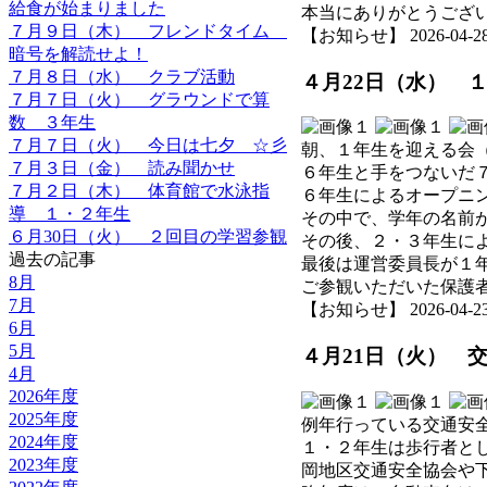
給食が始まりました
本当にありがとうござ
７月９日（木） フレンドタイム
【お知らせ】 2026-04-28 1
暗号を解読せよ！
７月８日（水） クラブ活動
４月22日（水） 
７月７日（火） グラウンドで算
数 ３年生
７月７日（火） 今日は七夕 ☆彡
朝、１年生を迎える会
７月３日（金） 読み聞かせ
６年生と手をつないだ
７月２日（木） 体育館で水泳指
６年生によるオープニ
導 １・２年生
その中で、学年の名前
６月30日（火） ２回目の学習参観
その後、２・３年生に
過去の記事
最後は運営委員長が１
8月
ご参観いただいた保護
7月
【お知らせ】 2026-04-23 1
6月
5月
４月21日（火） 
4月
2026年度
2025年度
例年行っている交通安
2024年度
１・２年生は歩行者と
2023年度
岡地区交通安全協会や