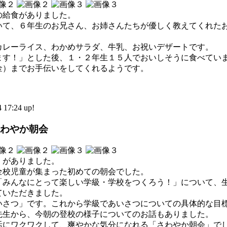
の給食がありました。
いて、６年生のお兄さん、お姉さんたちが優しく教えてくれた
カレーライス、わかめサラダ、牛乳、お祝いデザートです。
ます！」とした後、１・２年生１５人でおいしそうに食べてい
金）までお手伝いをしてくれるようです。
。
7:24 up!
わやか朝会
」がありました。
全校児童が集まった初めての朝会でした。
「みんなにとって楽しい学級・学校をつくろう！」について、
ていただきました。
いさつ」です。これから学級であいさつについての具体的な目
先生から、今朝の登校の様子についてのお話もありました。
活にワクワクして、爽やかな気分になれる「さわやか朝会」で