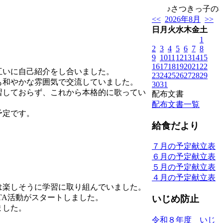
♪さつきっ子の様
<<
2026年8月
>>
日
月
火
水
木
金
土
1
2
3
4
5
6
7
8
9
10
11
12
13
14
15
16
17
18
19
20
21
22
互いに自己紹介をし合いました。
23
24
25
26
27
28
29
も和やかな雰囲気で交流していました。
30
31
習しておらず、これから本格的に歌ってい
配布文書
配布文書一覧
予定です。
給食だより
７月の予定献立表
６月の予定献立表
５月の予定献立表
４月の予定献立表
は楽しそうに学習に取り組んでいました。
TA活動がスタートしました。
いじめ防止
ました。
令和８年度 いじ