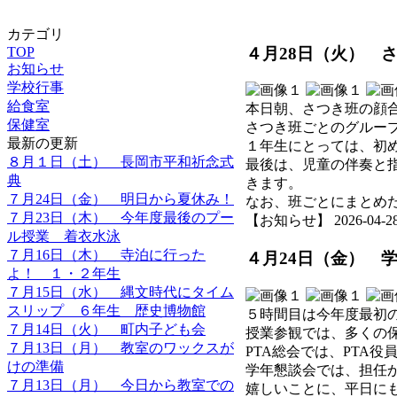
カテゴリ
４月28日（火） 
TOP
お知らせ
学校行事
給食室
本日朝、さつき班の顔
保健室
さつき班ごとのグルー
最新の更新
１年生にとっては、初
８月１日（土） 長岡市平和祈念式
最後は、児童の伴奏と
典
きます。
７月24日（金） 明日から夏休み！
なお、班ごとにまとめ
７月23日（木） 今年度最後のプー
【お知らせ】 2026-04-28 1
ル授業 着衣水泳
７月16日（木） 寺泊に行った
４月24日（金） 
よ！ １・２年生
７月15日（水） 縄文時代にタイム
スリップ ６年生 歴史博物館
５時間目は今年度最初
７月14日（火） 町内子ども会
授業参観では、多くの
７月13日（月） 教室のワックスが
PTA総会では、PTA
けの準備
学年懇談会では、担任
７月13日（月） 今日から教室での
嬉しいことに、平日に