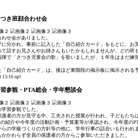
さつき班顔合わせ会
合わせ会がありました。
プに分かれ、事前に記入した「自己紹介カード」をもとに、お
めて話すお兄さんやお姉さんもいたかもしれませんが、どの班
指揮で「さつき児童会の歌」を歌いましたが、１年生はまだ練
た「自己紹介カード」は、後ほど東階段の掲示板に掲示される
5:16 up!
学習参観・PTA総会・学年懇談会
の学習参観でした。
保護者の方が見守る中、工夫された授業が行われ、子どもたち
役員の紹介や今年度の活動計画・予算案等が承認され、今年度のP
からの学級づくりの方針等の他に、学年行事の話合いも行われ
もかかわらず全員の保護者の方からご参加いただきました。