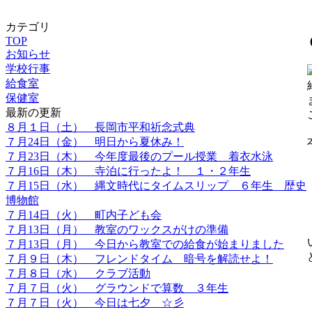
カテゴリ
TOP
お知らせ
学校行事
給食室
保健室
最新の更新
８月１日（土） 長岡市平和祈念式典
７月24日（金） 明日から夏休み！
７月23日（木） 今年度最後のプール授業 着衣水泳
７月16日（木） 寺泊に行ったよ！ １・２年生
７月15日（水） 縄文時代にタイムスリップ ６年生 歴史
博物館
７月14日（火） 町内子ども会
７月13日（月） 教室のワックスがけの準備
７月13日（月） 今日から教室での給食が始まりました
７月９日（木） フレンドタイム 暗号を解読せよ！
７月８日（水） クラブ活動
７月７日（火） グラウンドで算数 ３年生
７月７日（火） 今日は七夕 ☆彡