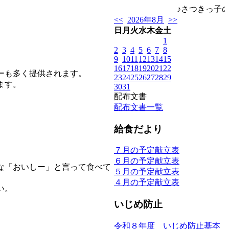
♪さつきっ子の
<<
2026年8月
>>
日
月
火
水
木
金
土
1
2
3
4
5
6
7
8
9
10
11
12
13
14
15
16
17
18
19
20
21
22
ーも多く提供されます。
23
24
25
26
27
28
29
ます。
30
31
配布文書
配布文書一覧
給食だより
７月の予定献立表
６月の予定献立表
な「おいしー」と言って食べて
５月の予定献立表
４月の予定献立表
い。
いじめ防止
令和８年度 いじめ防止基本