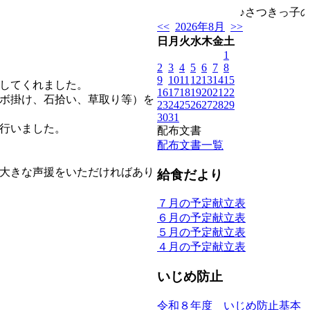
♪さつきっ子の
<<
2026年8月
>>
日
月
火
水
木
金
土
1
2
3
4
5
6
7
8
9
10
11
12
13
14
15
してくれました。
16
17
18
19
20
21
22
ボ掛け、石拾い、草取り等）を
23
24
25
26
27
28
29
30
31
行いました。
配布文書
配布文書一覧
大きな声援をいただければあり
給食だより
７月の予定献立表
６月の予定献立表
５月の予定献立表
４月の予定献立表
いじめ防止
令和８年度 いじめ防止基本