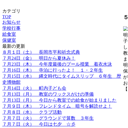
カテゴリ
TOP
お知らせ
学校行事
給食室
明
保健室
子
最新の更新
し
８月１日（土） 長岡市平和祈念式典
教
７月24日（金） 明日から夏休み！
ま
７月23日（木） 今年度最後のプール授業 着衣水泳
明
７月16日（木） 寺泊に行ったよ！ １・２年生
保
７月15日（水） 縄文時代にタイムスリップ ６年生 歴
が
史博物館
お
７月14日（火） 町内子ども会
【
７月13日（月） 教室のワックスがけの準備
７月13日（月） 今日から教室での給食が始まりました
７月９日（木） フレンドタイム 暗号を解読せよ！
７月８日（水） クラブ活動
７月７日（火） グラウンドで算数 ３年生
７月７日（火） 今日は七夕 ☆彡