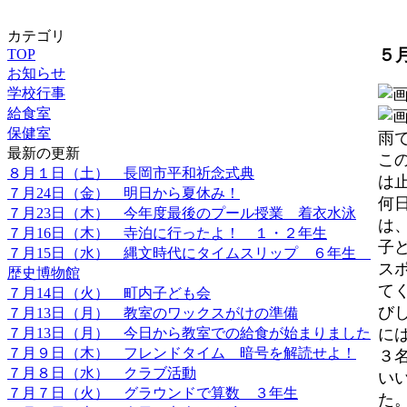
カテゴリ
５
TOP
お知らせ
学校行事
給食室
保健室
雨
最新の更新
こ
８月１日（土） 長岡市平和祈念式典
は
７月24日（金） 明日から夏休み！
何
７月23日（木） 今年度最後のプール授業 着衣水泳
は
７月16日（木） 寺泊に行ったよ！ １・２年生
子
７月15日（水） 縄文時代にタイムスリップ ６年生
ス
歴史博物館
て
７月14日（火） 町内子ども会
び
７月13日（月） 教室のワックスがけの準備
７月13日（月） 今日から教室での給食が始まりました
に
７月９日（木） フレンドタイム 暗号を解読せよ！
３
７月８日（水） クラブ活動
い
７月７日（火） グラウンドで算数 ３年生
た