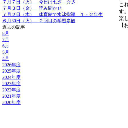
７月７日（火） 今日は七夕 ☆彡
こ
７月３日（金） 読み聞かせ
す
７月２日（木） 体育館で水泳指導 １・２年生
楽
６月30日（火） ２回目の学習参観
【お知
過去の記事
8月
7月
6月
5月
4月
2026年度
2025年度
2024年度
2023年度
2022年度
2021年度
2020年度