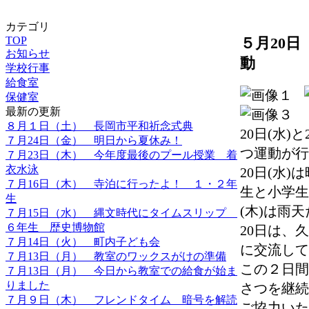
カテゴリ
TOP
５月20
お知らせ
動
学校行事
給食室
保健室
最新の更新
８月１日（土） 長岡市平和祈念式典
20日(水
７月24日（金） 明日から夏休み！
つ運動が行
７月23日（木） 今年度最後のプール授業 着
衣水泳
20日(水
７月16日（木） 寺泊に行ったよ！ １・２年
生と小学生
生
(木)は雨
７月15日（水） 縄文時代にタイムスリップ
６年生 歴史博物館
20日は、
７月14日（火） 町内子ども会
に交流して
７月13日（月） 教室のワックスがけの準備
この２日間
７月13日（月） 今日から教室での給食が始ま
りました
さつを継続
７月９日（木） フレンドタイム 暗号を解読
ご協力いた