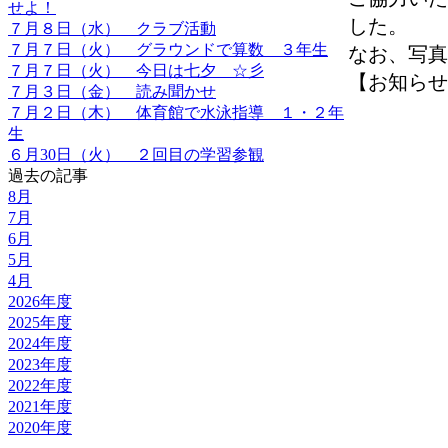
せよ！
した。
７月８日（水） クラブ活動
７月７日（火） グラウンドで算数 ３年生
なお、写真
７月７日（火） 今日は七夕 ☆彡
【お知らせ】 2
７月３日（金） 読み聞かせ
７月２日（木） 体育館で水泳指導 １・２年
生
６月30日（火） ２回目の学習参観
過去の記事
8月
7月
6月
5月
4月
2026年度
2025年度
2024年度
2023年度
2022年度
2021年度
2020年度