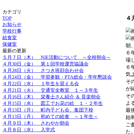
カテゴリ
４
TOP
お知らせ
学校行事
給食室
保健室
朝
最新の更新
６
５月７日（木） NIE活動について ～全校朝会～
場
４月30日（金） 第１回学校運営協議会
６
４月28日（火） さつき班顔合わせ会
気
４月24日（金） 学習参観・PTA総会・学年懇談会
そ
４月22日（水） １年生を迎える会
が
４月21日（火） 交通安全教室 １～３年生
そ
４月16日（木） 栄養士さん紹介 ＆ 音楽朝会
よ
４月15日（水） 図工でお花の絵 １・２年生
４月13日（月） 町内子ども会、集団下校
最
４月13日（月） 初めての給食 ～１年生～
始
４月９日（木） さわやか朝会
ご
４月８日（水） 入学式
た