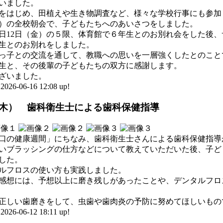
いました。
をはじめ、田植えや生き物調査など、様々な学校行事にも参加
木）の全校朝会で、子どもたちへのあいさつをしました。
日12日（金）の５限、体育館で６年生とのお別れ会をした後
生とのお別れをしました。
っ子との交流を通して、教職への思いを一層強くしたとのこと
生と、その後輩の子どもたちの双方に感謝します。
ざいました。
-06-16 12:08 up!
（木） 歯科衛生士による歯科保健指導
口の健康週間」にちなみ、歯科衛生士さんによる歯科保健指導
いブラッシングの仕方などについて教えていただいた後、子ど
した。
ルフロスの使い方も実践しました。
感想には、予想以上に磨き残しがあったことや、デンタルフロ
正しい歯磨きをして、虫歯や歯肉炎の予防に努めてほしいもの
-06-12 18:11 up!