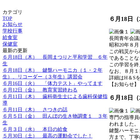
カテゴリ
６月18日
TOP
お知らせ
学校行事
給食室
長岡青年会議
保健室
昭和20年８
最新の更新
この戦災から
６月18日（木） 長岡まつりと平和学習 ６年
であることな
生
この学習を終
６月18日（木） 鍵盤ハーモニカ（１・２年
なお、８月１
生）、リコーダー（３年生）講習会
詳細はH＆S
６月16日（火） 「体力テスト」やってます
【お知らせ】 2026
６月12日（金） 教育実習終わる
６月11日（木） 歯科衛生士による歯科保健指
６月18日
導
６月11日（木） さつきの話
６月５日（金） 田んぼの生き物調査１ ３年
専門の指導員
生
われました。
６月３日（水） 本日の給食
鍵盤ハーモニ
５月30日（土） 最高の運動会でした！
方まで、丁寧