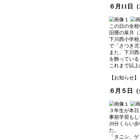
６月11日
この日の全校
旧暦の皐月（
下川西小学校
で「さつき児
また、下川西
を飾っている
これまで以上
【お知らせ】 2026
６月５日（
３年生が本日
事前学習もし
20分くらい
た。
「タニシ、ゲ