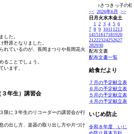
♪さつきっ子の様子
<<
2026年6月
>>
日
月
火
水
木
金
土
1
2
3
4
5
6
7
8
9
10
11
12
13
14
15
16
17
18
19
20
ました。
21
22
23
24
25
26
27
焼け野原となりました。
28
29
30
られているのが、長岡まつりや長岡花火
配布文書
配布文書一覧
めることでしょう。
ています。
給食だより
７月の予定献立表
６月の予定献立表
（３年生）講習会
５月の予定献立表
４月の予定献立表
３限に３年生のリコーダーの講習会が行
いじめ防止
息の出し方、楽器の取り出し方や片づけ
令和８年度 いじ
め防止基本方針