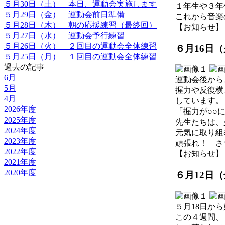
５月30日（土） 本日、運動会実施します
１年生や３年
５月29日（金） 運動会前日準備
これから音楽
５月28日（木） 朝の応援練習（最終回）
【お知らせ】 2026
５月27日（水） 運動会予行練習
５月26日（火） ２回目の運動会全体練習
６月16日
５月25日（月） １回目の運動会全体練習
過去の記事
6月
運動会後から
5月
握力や反復横
4月
しています。
2026年度
「握力が○○
2025年度
先生たちは、
2024年度
元気に取り組
2023年度
頑張れ！ さ
2022年度
【お知らせ】 2026
2021年度
2020年度
６月12日
５月18日か
この４週間、