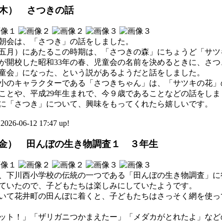
（木） さつきの話
朝会は、「さつき」の話をしました。
五月）にあたるこの時期は、「さつきの森」にちょうど「サツ
が開校した昭和33年の春、児童会の名前を決めるときに、さ
童会」になった、という説があるようだと話をしました。
小のキャラクターである「さつきちゃん」は、「サツキの花」
ことや、平成29年生まれで、今９歳であることなどの話をしま
に「さつき」について、興味をもってくれたら嬉しいです。
-06-12 17:47 up!
金） 田んぼの生き物調査１ ３年生
、下川西小学校の伝統の一つである「田んぼの生き物調査」に
ていたので、子どもたちは楽しみにしていたようです。
歩いて花井町の田んぼに着くと、子どもたちはさっそく網を使
ット！」「ザリガニつかまえたー」「メダカがとれたよ」など