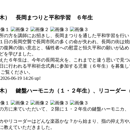
（木） 長岡まつりと平和学習 ６年生
所の方を講師にお招きし、長岡まつりを通した平和学習を行い
月１日の長岡空襲で長岡市民の多くの命が失われ、長岡の街は
の復興の強い意志と、犠牲者への慰霊と恒久平和の願いが込め
どを学びました。
えた６年生は、今年の長岡花火を、これまでと違う思いで見つ
日に行われる平和祈念式典に参加する児童（６年生）を募集し
をご覧ください。
-06-19 14:26 up!
（木） 鍵盤ハーモニカ（１・２年生）、リコーダー
の方に来ていただいて、２限に１・２年生の鍵盤ハーモニカ、
カやリコーダーはどんな楽器かな？から始まり、指の抑え方や
に教えていただきました。