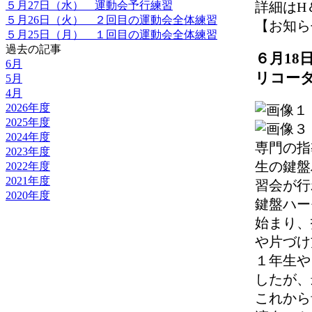
５月27日（水） 運動会予行練習
詳細はH
５月26日（火） ２回目の運動会全体練習
【お知らせ】 
５月25日（月） １回目の運動会全体練習
過去の記事
６月18
6月
リコー
5月
4月
2026年度
2025年度
2024年度
専門の指
2023年度
生の鍵盤
2022年度
2021年度
習会が行
2020年度
鍵盤ハー
始まり、
や片づけ
１年生や
したが、
これから