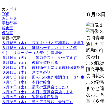
カテゴリ
６月18
TOP
お知らせ
学校行事
給食室
保健室
長岡青年
最新の更新
６月18日（木） 長岡まつりと平和学習 ６年生
通した平
６月18日（木） 鍵盤ハーモニカ（１・２年
昭和20
生）、リコーダー（３年生）講習会
失われ、
６月16日（火） 「体力テスト」やってます
６月12日（金） 教育実習終わる
この戦災
６月11日（木） 歯科衛生士による歯科保健指導
恒久平和
６月11日（木） さつきの話
長岡花火
６月５日（金） 田んぼの生き物調査１ ３年生
この学習
６月３日（水） 本日の給食
５月30日（土） 最高の運動会でした！
までと違
５月30日（土） 本日、運動会実施します
なお、８
５月29日（金） 運動会前日準備
童（６年
５月28日（木） 朝の応援練習（最終回）