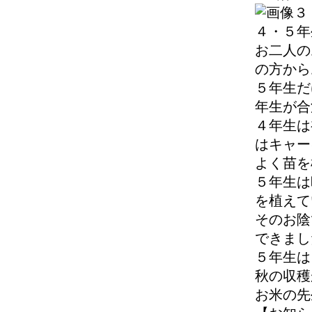
４・５年
お二人の
の方から
５年生だ
年生が合
４年生は
はキャー
よく苗を
５年生は
を植えて
そのお陰
できまし
５年生は
秋の収穫
お米の先