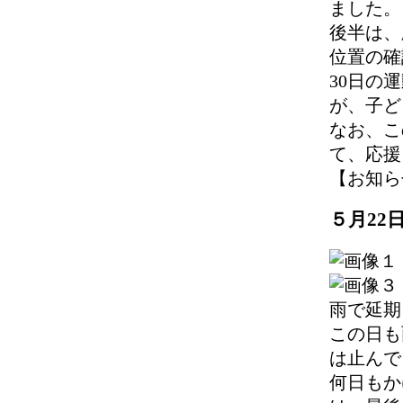
ました。
後半は、
位置の確
30日の
が、子ど
なお、こ
て、応援
【お知らせ】 
５月22
雨で延期
この日も
は止んで
何日もか