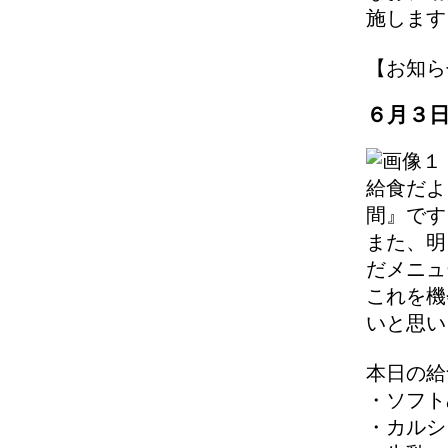
施します
【お知らせ】 
６月３
給食だよ
間』です
また、明
だメニュ
これを機
いと思い
本日の給
・ソフト
・カルシ