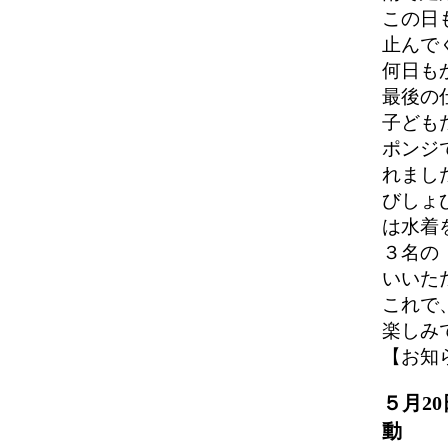
この日
止んで
何日も
最後の
子ども
ポンジ
れまし
びしょ
は水着
３名の
いいた
これで
楽しみ
【お知らせ】
５月2
動