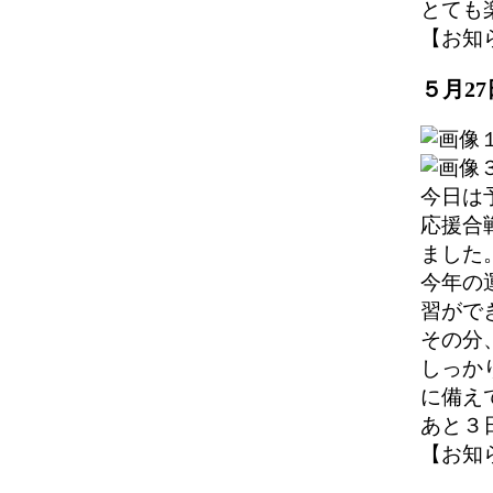
とても
【お知らせ】
５月2
今日は
応援合
ました
今年の
習がで
その分
しっか
に備え
あと３
【お知らせ】