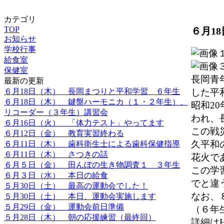
カテゴリ
TOP
６月1
お知らせ
学校行事
給食室
保健室
長岡青
最新の更新
６月18日（木） 長岡まつりと平和学習 ６年生
した平
６月18日（木） 鍵盤ハーモニカ（１・２年生）、
昭和2
リコーダー（３年生）講習会
われ、
６月16日（火） 「体力テスト」やってます
この戦
６月12日（金） 教育実習終わる
久平和
６月11日（木） 歯科衛生士による歯科保健指導
６月11日（木） さつきの話
花火で
６月５日（金） 田んぼの生き物調査１ ３年生
この学
６月３日（水） 本日の給食
でと違
５月30日（土） 最高の運動会でした！
なお、
５月30日（土） 本日、運動会実施します
５月29日（金） 運動会前日準備
（６年
５月28日（木） 朝の応援練習（最終回）
詳細は