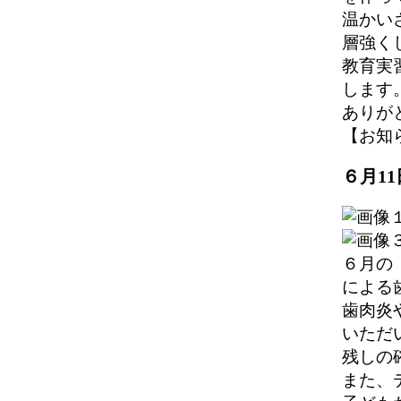
温かい
層強く
教育実
します
ありが
【お知らせ】
６月1
６月の
による
歯肉炎
いただ
残しの
また、