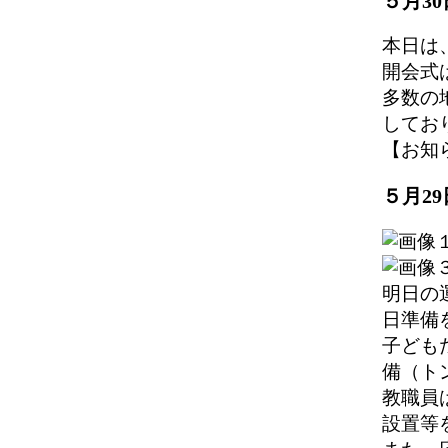
５月3
本日は
開会式
多数の
してお
【お知らせ】
５月2
明日の
日準備
子ども
備（ト
教職員
設置等