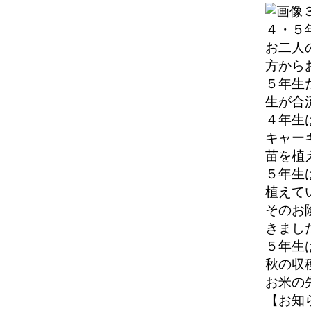
４・５
お二人
方から
５年生
生が合
４年生
キャー
苗を植
５年生
植えて
そのお
きまし
５年生
秋の収
お米の
【お知らせ】