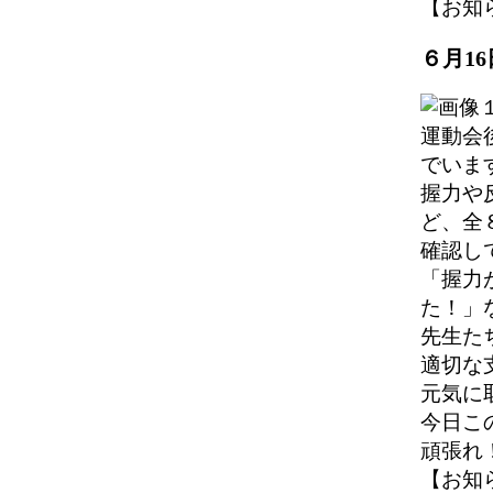
【お知らせ】
６月1
運動会
でいま
握力や
ど、全
確認し
「握力
た！」
先生た
適切な
元気に
今日こ
頑張れ
【お知らせ】