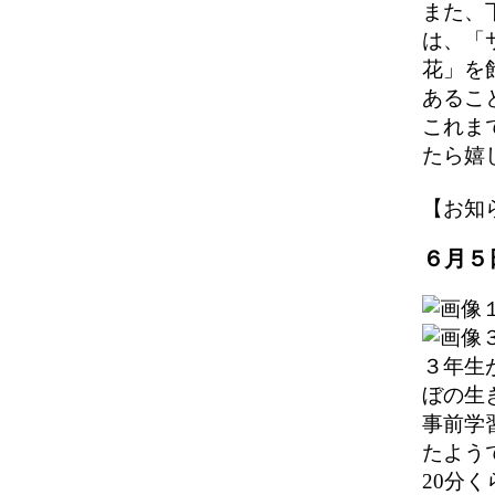
また、
は、「
花」を
あるこ
これま
たら嬉
【お知らせ】
６月５
３年生
ぼの生
事前学
たよう
20分