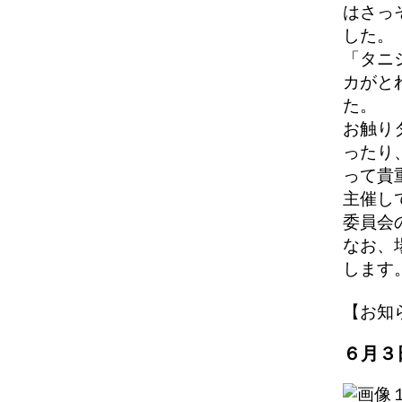
はさっ
した。
「タニ
カがと
た。
お触り
ったり
って貴
主催し
委員会
なお、
します
【お知らせ】
６月３