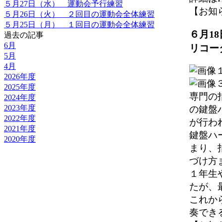
５月27日（水） 運動会予行練習
【お知らせ】
５月26日（火） ２回目の運動会全体練習
５月25日（月） １回目の運動会全体練習
６月1
過去の記事
6月
リコー
5月
4月
2026年度
2025年度
専門の
2024年度
2023年度
の鍵盤
2022年度
が行わ
2021年度
鍵盤ハ
2020年度
まり、
づけ方
１年生
たが、
これか
奏でき