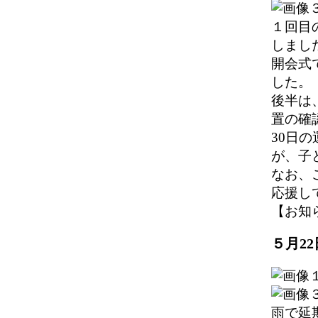
１回目
しまし
開会式
した。
後半は
置の確
30日
が、子
なお、
応援し
【お知らせ】
５月2
雨で延