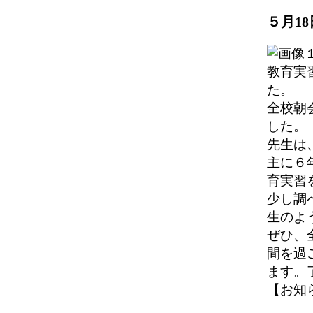
５月1
教育実
た。
全校朝
した。
先生は
主に６
育実習
少し調
生のよ
ぜひ、
間を過
ます。
【お知らせ】