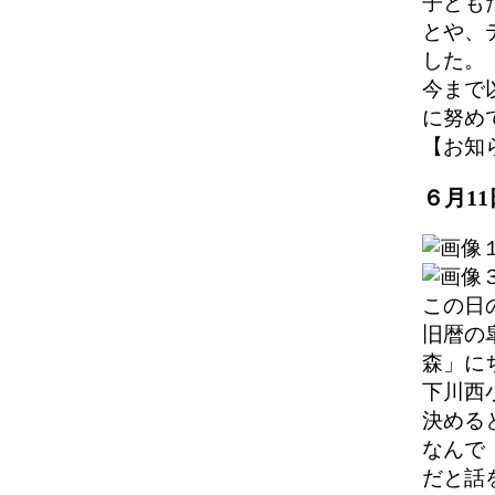
子ども
とや、
した。
今まで
に努め
【お知らせ】
６月1
この日
旧暦の
森」に
下川西
決める
なんで
だと話