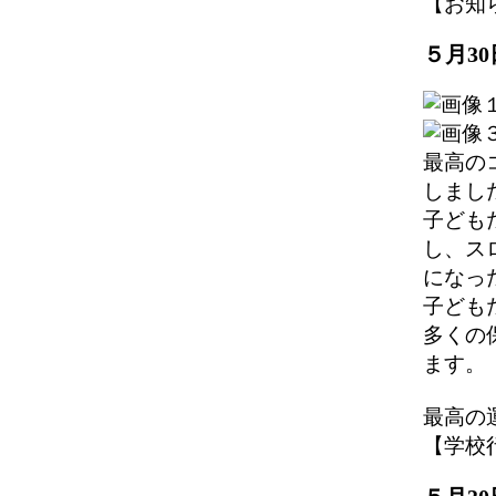
【お知らせ】
５月3
最高の
しまし
子ども
し、ス
になっ
子ども
多くの
ます。
最高の
【学校行事】