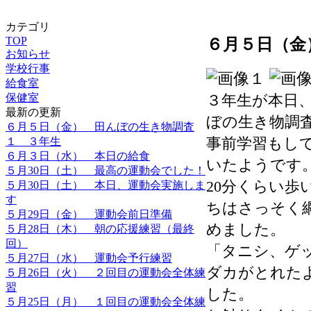
カテゴリ
TOP
６月５日（金
お知らせ
学校行事
給食室
保健室
３年生が本日
最新の更新
ぼの生き物調
６月５日（金） 田んぼの生き物調査
事前学習もし
１ ３年生
６月３日（水） 本日の給食
いたようです
５月30日（土） 最高の運動会でした！
20分くらい
５月30日（土） 本日、運動会実施しま
す
ちはさっそく
５月29日（金） 運動会前日準備
めました。
５月28日（木） 朝の応援練習（最終
回）
「タニシ、ゲ
５月27日（水） 運動会予行練習
ダカがとれた
５月26日（火） ２回目の運動会全体練
習
した。
５月25日（月） １回目の運動会全体練