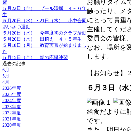
お触りタイム
習
５月22日（金） プール清掃 ４～６年
触ったり、メ
生
にとって貴重
５月20日（水）・21日（木） 小中合同
あいさつ運動
主催してくだ
５月20日（水） 今年度初のクラブ活動
委員会の皆様
５月20日（水） 田植え ４・５年生
５月18日（月） 教育実習が始まりまし
なお、場所を
た
します。
５月15日（金） 朝の応援練習
過去の記事
6月
【お知らせ】 2026-
5月
4月
６月３日（水
2026年度
2025年度
2024年度
2023年度
給食だよりに
2022年度
2021年度
です。
2020年度
また、明日か