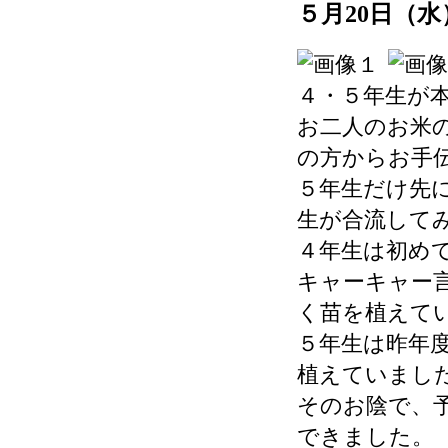
５月20日（
４・５年生が
お二人のお米
の方からお手
５年生だけ先
生が合流して
４年生は初め
キャーキャー
く苗を植えて
５年生は昨年
植えていまし
そのお陰で、
できました。