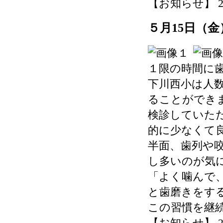
【お知らせ】 2026-
５月15日（
１限の時間に
下川西小は人
ることができ
検診していた
的に少なくて
半面、歯列や
し多いのが気
「よく噛んで
と歯磨きをす
この習慣を継
【お知らせ】 2026-