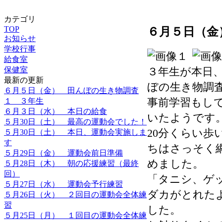
カテゴリ
TOP
６月５日（金
お知らせ
学校行事
給食室
保健室
３年生が本日
最新の更新
ぼの生き物調
６月５日（金） 田んぼの生き物調査
事前学習もし
１ ３年生
６月３日（水） 本日の給食
いたようです
５月30日（土） 最高の運動会でした！
20分くらい
５月30日（土） 本日、運動会実施しま
す
ちはさっそく
５月29日（金） 運動会前日準備
めました。
５月28日（木） 朝の応援練習（最終
回）
「タニシ、ゲ
５月27日（水） 運動会予行練習
ダカがとれた
５月26日（火） ２回目の運動会全体練
習
した。
５月25日（月） １回目の運動会全体練