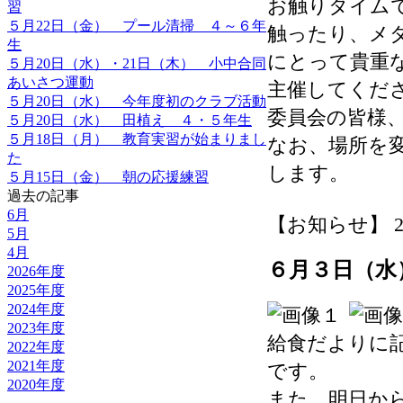
お触りタイム
習
５月22日（金） プール清掃 ４～６年
触ったり、メ
生
にとって貴重
５月20日（水）・21日（木） 小中合同
あいさつ運動
主催してくだ
５月20日（水） 今年度初のクラブ活動
委員会の皆様
５月20日（水） 田植え ４・５年生
５月18日（月） 教育実習が始まりまし
なお、場所を
た
します。
５月15日（金） 朝の応援練習
過去の記事
6月
【お知らせ】 2026-
5月
4月
６月３日（水
2026年度
2025年度
2024年度
2023年度
給食だよりに
2022年度
2021年度
です。
2020年度
また、明日か