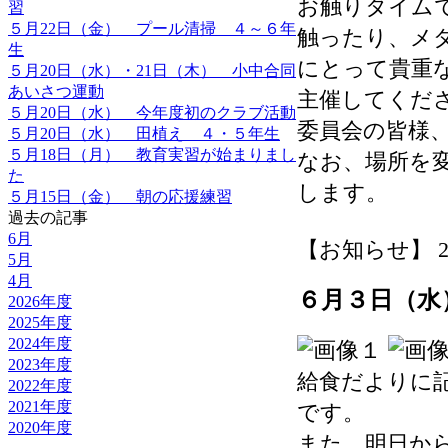
お触りタイム
習
５月22日（金） プール清掃 ４～６年
触ったり、メ
生
にとって貴重
５月20日（水）・21日（木） 小中合同
あいさつ運動
主催してくだ
５月20日（水） 今年度初のクラブ活動
委員会の皆様
５月20日（水） 田植え ４・５年生
５月18日（月） 教育実習が始まりまし
なお、場所を
た
します。
５月15日（金） 朝の応援練習
過去の記事
6月
【お知らせ】 2026-
5月
4月
６月３日（水
2026年度
2025年度
2024年度
2023年度
給食だよりに
2022年度
2021年度
です。
2020年度
また、明日か