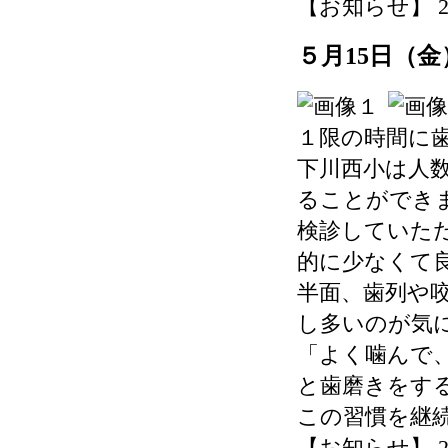
【お知らせ】 2026-
５月15日（
１限の時間に
下川西小は人
ることができ
検診していた
的に少なくて
半面、歯列や
し多いのが気
「よく噛んで
と歯磨きをす
この習慣を継
【お知らせ】 2026-