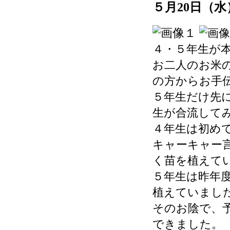
５月20日（
４・５年生が
お二人のお米
の方からお手
５年生だけ先
生が合流して
４年生は初め
キャーキャー
く苗を植えて
５年生は昨年
植えていまし
そのお陰で、
できました。