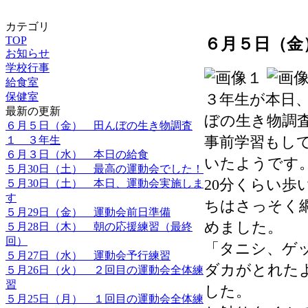
カテゴリ
TOP
６月５日（金
お知らせ
学校行事
給食室
保健室
３年生が本日
最新の更新
ぼの生き物調
６月５日（金） 田んぼの生き物調査
事前学習もし
１ ３年生
６月３日（水） 本日の給食
いたようです
５月30日（土） 最高の運動会でした！
20分くらい
５月30日（土） 本日、運動会実施しま
す
ちはさっそく
５月29日（金） 運動会前日準備
めました。
５月28日（木） 朝の応援練習（最終
回）
「タニシ、ゲ
５月27日（水） 運動会予行練習
ダカがとれた
５月26日（火） ２回目の運動会全体練
習
した。
５月25日（月） １回目の運動会全体練