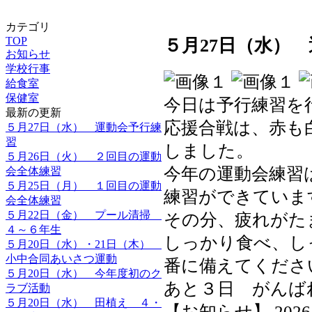
カテゴリ
TOP
５月27日（水）
お知らせ
学校行事
給食室
保健室
今日は予行練習を
最新の更新
応援合戦は、赤も
５月27日（水） 運動会予行練
習
しました。
５月26日（火） ２回目の運動
今年の運動会練習
会全体練習
５月25日（月） １回目の運動
練習ができていま
会全体練習
５月22日（金） プール清掃
その分、疲れがた
４～６年生
しっかり食べ、し
５月20日（水）・21日（木）
小中合同あいさつ運動
番に備えてくださ
５月20日（水） 今年度初のク
あと３日 がんば
ラブ活動
５月20日（水） 田植え ４・
【お知らせ】 2026-05