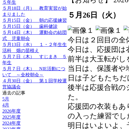
５年生
５月18日（月） 教育実習が始
５月26日（火）
まりました
５月15日（金） 朝の応援練習
５月15日（金） 歯科健診
５月14日（木） 運動会の結団
今日は２回目の全
式 児童朝会
５月13日（水） １・２年生生
今日は、応援団は
活科 畑の苗植え
５月７日（木） すじまき ５
前半は大玉転がし
年生
当日は、保護者や
５月７日（木） NIE活動につ
いて ～全校朝会～
日は子どもたちだ
４月30日（金） 第１回学校運
後半は応援合戦の
営協議会
過去の記事
た。
5月
応援団の衣装もあ
4月
2026年度
の入った練習でし
2025年度
2024年度
明日はいよいよ、