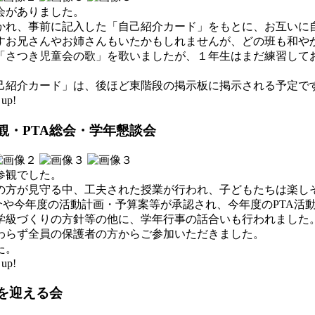
会がありました。
かれ、事前に記入した「自己紹介カード」をもとに、お互いに
すお兄さんやお姉さんもいたかもしれませんが、どの班も和や
「さつき児童会の歌」を歌いましたが、１年生はまだ練習して
己紹介カード」は、後ほど東階段の掲示板に掲示される予定で
up!
観・PTA総会・学年懇談会
参観でした。
の方が見守る中、工夫された授業が行われ、子どもたちは楽し
紹介や今年度の活動計画・予算案等が承認され、今年度のPTA活
学級づくりの方針等の他に、学年行事の話合いも行われました
わらず全員の保護者の方からご参加いただきました。
た。
up!
を迎える会