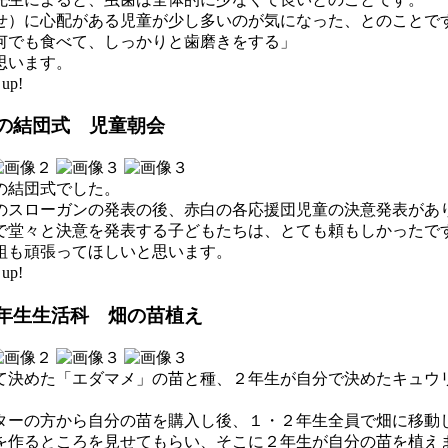
せ）に心配がある児童が少し多いのが気になった、とのことで
何でも食べて、しっかりと歯磨きをする」
思います。
up!
会の結団式 児童朝会
の結団式でした。
のスローガンの発表の後、赤白の各応援団児童の決意発表があ
で堂々と決意を発表する子どもたちは、とても頼もしかったで
組も頑張ってほしいと思います。
up!
２年生生活科 畑の苗植え
て決めた「エダマメ」の苗と種、２年生が自分で決めたキュウ
ターの方から自分の苗を購入し後、１・２年生全員で畑に移動
を作るところを見せてもらい、そこに２年生が自分の苗を植え