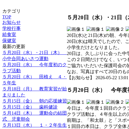
カテゴリ
５月20日（水）・21日
TOP
お知らせ
学校行事
給食室
20日(水)と21日(木)の朝
保健室
20日(水)は晴天でしたので
最新の更新
小学生だけとなりました。
５月20日（水）・21日（木）
20日は、久しぶりに会った
小中合同あいさつ運動
この２日間だけでなく、いつ
５月20日（水） 今年度初のク
ご協力いただいた保護司会の
ラブ活動
なお、写真はすべて20日のも
５月20日（水） 田植え ４・
【お知らせ】 2026-05-22 13:01 
５年生
５月18日（月） 教育実習が始
５月20日（水） 今年
まりました
５月15日（金） 朝の応援練習
５月15日（金） 歯科健診
今日は、今年度１回目のクラ
５月14日（木） 運動会の結団
クラブ活動は、４年生以上の
式 児童朝会
前期は、「和太鼓」と「スポ
５月13日（水） １・２年生生
１回目の本日は、クラブ全体