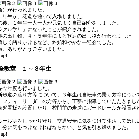
会）が行われました。
１年生が、花道を通って入場しました。
の後、１年生一人一人が元気よく自己紹介をしました。
ラクル学年」になったことが紹介されました。
迎の出し物、４・５年生による歓迎の出し物が行われました。
優しく語りかけるなど、終始和やかな一迎会でした。
様、ありがとうございました。
up!
安全教室 １～３年生
を今年度も行いました。
断歩道の渡り方等について、３年生は自転車の乗り方等につい
ーフティーリーダーの方等から、丁寧に指導していただきまし
喚起看板を設置したり、校門前の歩道にガードレールが設置さ
ルール等をしっかり守り、交通安全に気をつけて生活してほし
十分に気をつけなければならない、と気を引き締めました。
up!