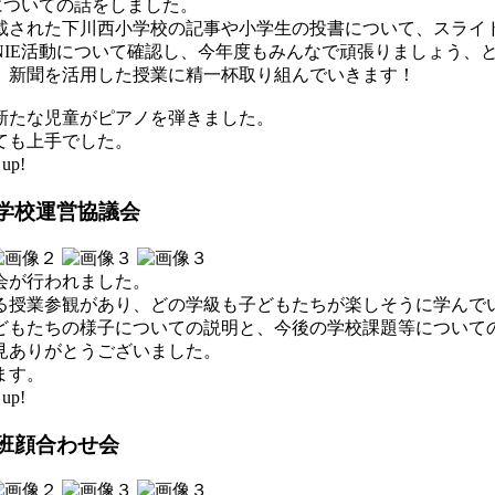
についての話をしました。
載された下川西小学校の記事や小学生の投書について、スライ
NIE活動について確認し、今年度もみんなで頑張りましょう、
、新聞を活用した授業に精一杯取り組んでいきます！
新たな児童がピアノを弾きました。
ても上手でした。
up!
回学校運営協議会
会が行われました。
る授業参観があり、どの学級も子どもたちが楽しそうに学んで
どもたちの様子についての説明と、今後の学校課題等について
見ありがとうございました。
ます。
up!
班顔合わせ会