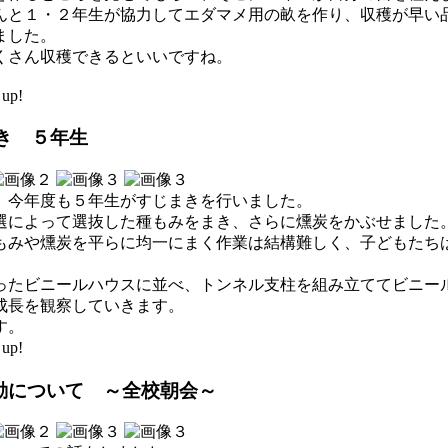
んと１・２年生が協力してエダマメ用の畝を作り、収穫が早い
ました。
くさん収穫できるといいですね。
up!
き ５年生
、今年度も５年生がすじまきを行いました。
選によって選抜した種もみをまき、さらに燻炭をかぶせました
もみや燻炭を平らに均一にまく作業は結構難しく、子どもたちは
ったビニールハウスに並べ、トンネル支柱を組み立ててビニー
成長を観察していきます。
す。
up!
活動について ～全校朝会～