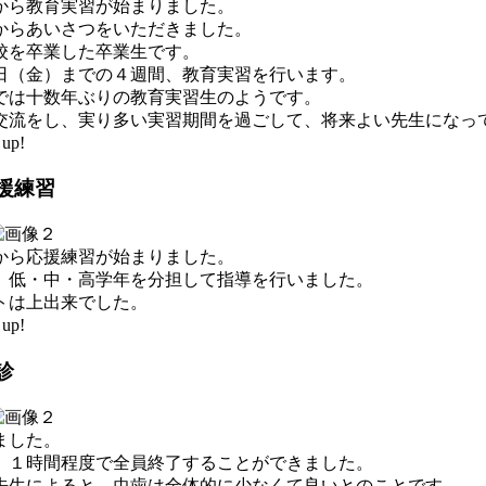
から教育実習が始まりました。
からあいさつをいただきました。
校を卒業した卒業生です。
9日（金）までの４週間、教育実習を行います。
では十数年ぶりの教育実習生のようです。
交流をし、実り多い実習期間を過ごして、将来よい先生になっ
up!
援練習
から応援練習が始まりました。
、低・中・高学年を分担して指導を行いました。
トは上出来でした。
up!
診
ました。
、１時間程度で全員終了することができました。
先生によると、虫歯は全体的に少なくて良いとのことです。