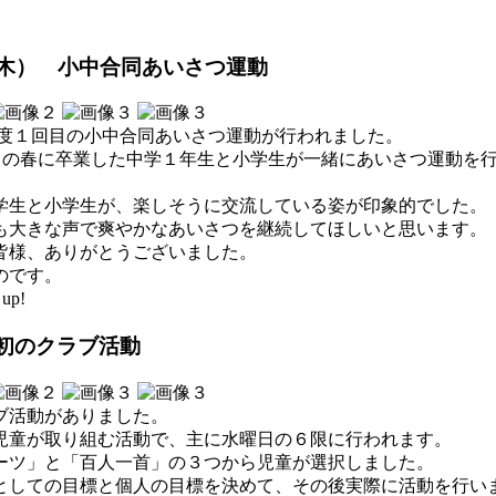
（木） 小中合同あいさつ運動
、今年度１回目の小中合同あいさつ運動が行われました。
、この春に卒業した中学１年生と小学生が一緒にあいさつ運動を行
中学生と小学生が、楽しそうに交流している姿が印象的でした。
も大きな声で爽やかなあいさつを継続してほしいと思います。
皆様、ありがとうございました。
のです。
up!
度初のクラブ活動
ブ活動がありました。
児童が取り組む活動で、主に水曜日の６限に行われます。
ーツ」と「百人一首」の３つから児童が選択しました。
としての目標と個人の目標を決めて、その後実際に活動を行い