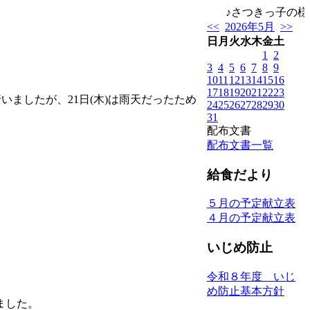
♪さつきっ子の様子
<<
2026年5月
>>
日
月
火
水
木
金
土
1
2
3
4
5
6
7
8
9
10
11
12
13
14
15
16
17
18
19
20
21
22
23
いましたが、21日(木)は雨天だったため
24
25
26
27
28
29
30
31
配布文書
配布文書一覧
給食だより
５月の予定献立表
４月の予定献立表
いじめ防止
令和８年度 いじ
め防止基本方針
ました。