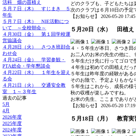
活科 畑の苗植え
どのクラブも、子どもたちは
５月７日（木） すじまき ５
次のクラブは６月10日の予定
年生
【お知らせ】 2026-05-20 17:45 
５月７日（木） NIE活動につ
いて ～全校朝会～
５月20日（水） 田植え
４月30日（金） 第１回学校運
営協議会
４月28日（火） さつき班顔合
４・５年生が本日、さつき田
わせ会
お二人のお米の先生の他に、
４月24日（金） 学習参観・
５年生だけ先に行ってゴロで
PTA総会・学年懇談会
４年生は初めての田植えだっ
４月22日（水） １年生を迎え
５年生は昨年度の経験がある
る会
そのお陰で、予定よりもかな
４月21日（火） 交通安全教
５年生はこれから、成長の様
室 １～３年生
秋の収穫が楽しみですね。
過去の記事
お米の先生、ここまでありが
5月
【お知らせ】 2026-05-20 17:19 
4月
2026年度
５月18日（月） 教育
2025年度
2024年度