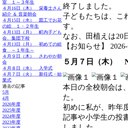
室 １～３年生
終了しました。
４月16日（木） 栄養士さん
紹介 ＆ 音楽朝会
子どもたちは、こ
４月15日（水） 図工でお花
す。
の絵 １・２年生
４月13日（月） 町内子ども
なお、田植えは20
会、集団下校
４月13日（月） 初めての給
【お知らせ】 2026-05-
食 ～１年生～
４月９日（木） さわやか朝
５月７日（木） 
会
４月８日（水） 入学式
４月７日（火） 新任式・始
業式
本日の全校朝会は、
過去の記事
5月
た。
4月
2026年度
初めに私が、昨年
2025年度
記事や小学生の投
2024年度
2023年度
しました。