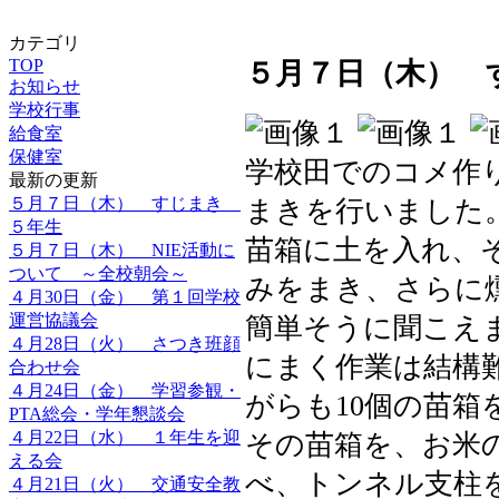
カテゴリ
TOP
５月７日（木） 
お知らせ
学校行事
給食室
保健室
学校田でのコメ作
最新の更新
５月７日（木） すじまき
まきを行いました
５年生
苗箱に土を入れ、
５月７日（木） NIE活動に
ついて ～全校朝会～
みをまき、さらに
４月30日（金） 第１回学校
運営協議会
簡単そうに聞こえ
４月28日（火） さつき班顔
にまく作業は結構
合わせ会
４月24日（金） 学習参観・
がらも10個の苗箱
PTA総会・学年懇談会
４月22日（水） １年生を迎
その苗箱を、お米
える会
べ、トンネル支柱
４月21日（火） 交通安全教