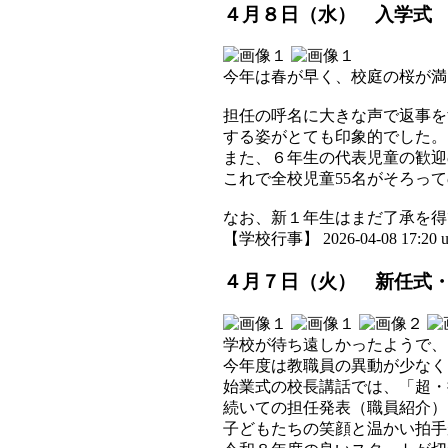
４月８日（水） 入学式
今年は春が早く、校庭の桜が満
担任の呼名に大きな声で返事を
する姿がとても印象的でした。
また、６年生の代表児童の歓
これで全校児童55名がそろっ
なお、新１年生はまだ了承を得
【学校行事】 2026-04-08 17:20 u
４月７日（火） 新任式
学校が待ち遠しかったようで、
今年度は教職員の異動が少なく
始業式の校長講話では、「超・
続いての担任発表（職員紹介）
子どもたちの笑顔と温かい拍手