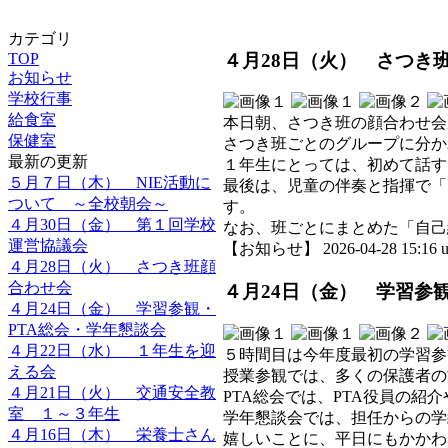
カテゴリ
４月28日（火） さつき
TOP
お知らせ
学校行事
給食室
本日朝、さつき班の顔合わせ会
保健室
さつき班ごとのグループに分か
最新の更新
１年生にとっては、初めて話す
５月７日（木） NIE活動に
最後は、児童の伴奏と指揮で「
ついて ～全校朝会～
す。
４月30日（金） 第１回学校
なお、班ごとにまとめた「自己
運営協議会
【お知らせ】 2026-04-28 15:16 u
４月28日（火） さつき班顔
合わせ会
４月24日（金） 学習参
４月24日（金） 学習参観・
PTA総会・学年懇談会
４月22日（水） １年生を迎
５時間目は今年度最初の学習参
える会
授業参観では、多くの保護者の
４月21日（火） 交通安全教
PTA総会では、PTA役員の
室 １～３年生
学年懇談会では、担任からの学
４月16日（木） 栄養士さん
嬉しいことに、平日にもかかわ