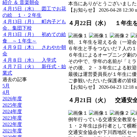
紹介 ＆ 音楽朝会
本当にありがとうございました
４月15日（水） 図工でお花
【お知らせ】 2026-04-28 12:30 u
の絵 １・２年生
４月13日（月） 町内子ども
４月22日（水） １年生
会、集団下校
４月13日（月） 初めての給
食 ～１年生～
朝、１年生を迎える会（一迎会
４月９日（木） さわやか朝
６年生と手をつないだ７人の１
会
６年生によるオープニング劇の
４月８日（水） 入学式
その中で、学年の名前が「ミラ
４月７日（火） 新任式・始
その後、２・３年生による歓迎
業式
最後は運営委員長が１年生に優
過去の記事
ご参観いただいた保護者の皆様
5月
【お知らせ】 2026-04-23 12:18 u
4月
2026年度
４月21日（火） 交通安
2025年度
2024年度
2023年度
例年行っている交通安全教室を
2022年度
１・２年生は歩行者として横断
2021年度
交通安全協会や下川西地区セー