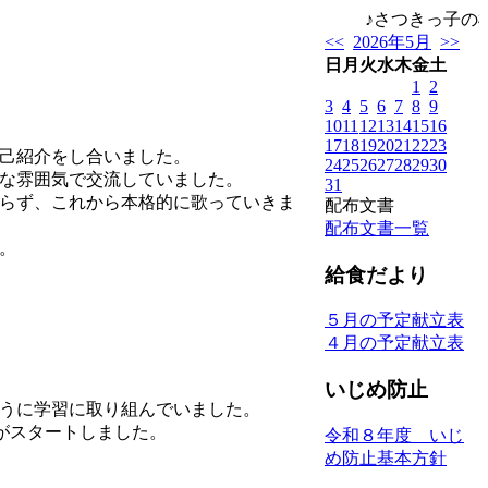
♪さつきっ子の様
<<
2026年5月
>>
日
月
火
水
木
金
土
1
2
3
4
5
6
7
8
9
10
11
12
13
14
15
16
17
18
19
20
21
22
23
己紹介をし合いました。
24
25
26
27
28
29
30
な雰囲気で交流していました。
31
らず、これから本格的に歌っていきま
配布文書
配布文書一覧
。
給食だより
５月の予定献立表
４月の予定献立表
いじめ防止
うに学習に取り組んでいました。
動がスタートしました。
令和８年度 いじ
め防止基本方針