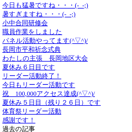
今日も猛暑ですね・・・(-_-;)
暑すぎますね・・・(-_-;)
小中合同研修会
職員作業をしました
パネル活動やってます(^▽^)/
長岡市平和祈念式典
わたしの主張 長岡地区大会
夏休み６日目です
リーダー活動終了！
今日もリーダー活動です
祝 100,000アクセス達成(^▽^)/
夏休み５日目（残り２６日）です
体育祭リーダー活動
感謝です！
過去の記事