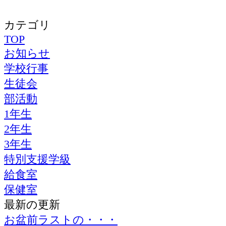
カテゴリ
TOP
お知らせ
学校行事
生徒会
部活動
1年生
2年生
3年生
特別支援学級
給食室
保健室
最新の更新
お盆前ラストの・・・