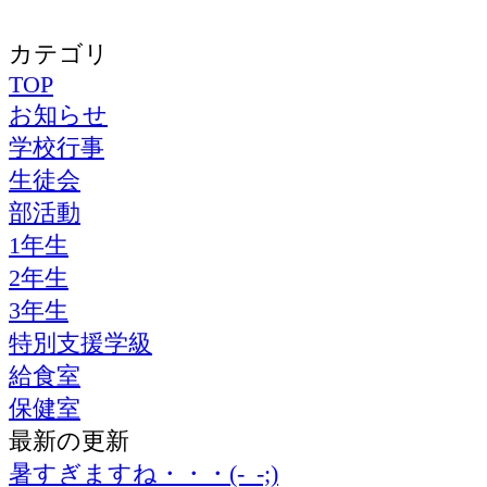
カテゴリ
TOP
お知らせ
学校行事
生徒会
部活動
1年生
2年生
3年生
特別支援学級
給食室
保健室
最新の更新
暑すぎますね・・・(-_-;)