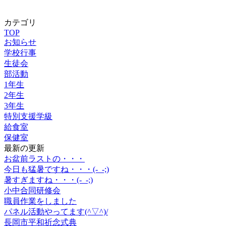
カテゴリ
TOP
お知らせ
学校行事
生徒会
部活動
1年生
2年生
3年生
特別支援学級
給食室
保健室
最新の更新
お盆前ラストの・・・
今日も猛暑ですね・・・(-_-;)
暑すぎますね・・・(-_-;)
小中合同研修会
職員作業をしました
パネル活動やってます(^▽^)/
長岡市平和祈念式典