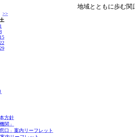
地域とともに歩む関原
>>
土
1
8
15
22
29
り
本方針
機関」
窓口」案内リーフレット
口/案内リーフレット