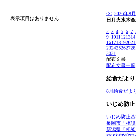
<<
2026年8月
表示項目はありません
日
月
火
水
木
金
2
3
4
5
6
7
9
10
11
12
13
14
16
17
18
19
20
21
23
24
25
26
27
28
30
31
配布文書
配布文書一覧
給食だより
8月給食だよ
いじめ防止
いじめ防止基
長岡市「相談
新潟県「相談
SNS相談窓