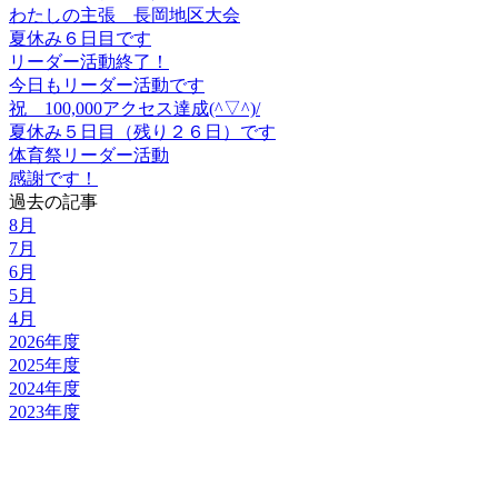
わたしの主張 長岡地区大会
夏休み６日目です
リーダー活動終了！
今日もリーダー活動です
祝 100,000アクセス達成(^▽^)/
夏休み５日目（残り２６日）です
体育祭リーダー活動
感謝です！
過去の記事
8月
7月
6月
5月
4月
2026年度
2025年度
2024年度
2023年度