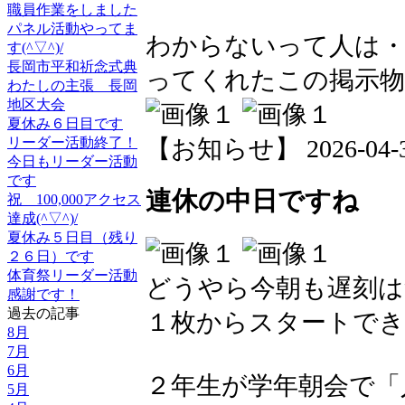
職員作業をしました
パネル活動やってま
わからないって人は・
す(^▽^)/
長岡市平和祈念式典
ってくれたこの掲示
わたしの主張 長岡
地区大会
夏休み６日目です
リーダー活動終了！
【お知らせ】 2026-04-30 
今日もリーダー活動
です
連休の中日ですね
祝 100,000アクセス
達成(^▽^)/
夏休み５日目（残り
２６日）です
体育祭リーダー活動
どうやら今朝も遅刻
感謝です！
過去の記事
１枚からスタートできまし
8月
7月
6月
２年生が学年朝会で「
5月