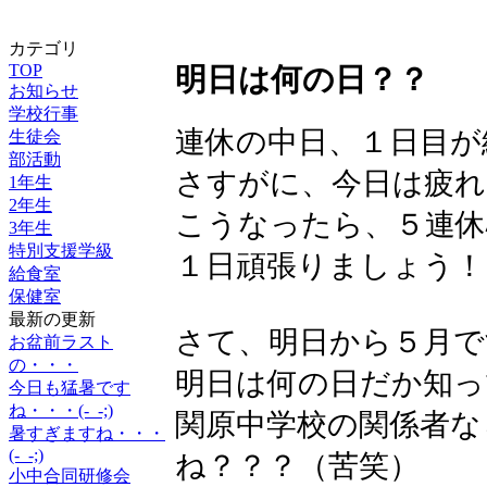
カテゴリ
TOP
明日は何の日？？
お知らせ
学校行事
連休の中日、１日目が
生徒会
部活動
さすがに、今日は疲れ
1年生
2年生
こうなったら、５連
3年生
特別支援学級
１日頑張りましょう！
給食室
保健室
最新の更新
さて、明日から５月で
お盆前ラスト
の・・・
明日は何の日だか知っ
今日も猛暑です
ね・・・(-_-;)
関原中学校の関係者な
暑すぎますね・・・
(-_-;)
ね？？？（苦笑）
小中合同研修会