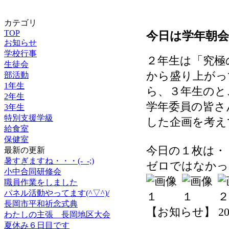
カテゴリ
TOP
今日は学年朝
お知らせ
学校行事
２年生は「究極
生徒会
から盛り上がっ
部活動
1年生
ら、３年生のと
2年生
学年委員の皆さ
3年生
特別支援学級
した企画を考え
給食室
保健室
今日の１枚は・
最新の更新
暑すぎますね・・・(-_-;)
ゼロではなかったで
小中合同研修会
職員作業をしました
パネル活動やってます(^▽^)/
長岡市平和祈念式典
【お知らせ】 2026-0
わたしの主張 長岡地区大会
夏休み６日目です