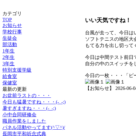
カテゴリ
いい天気ですね！
TOP
お知らせ
学校行事
台風が去って、今日は
生徒会
ソフトテニスの地区大
部活動
もてる力を出し切って
1年生
2年生
今日は中間テスト前日
3年生
自分の中のスイッチを
特別支援学級
今日の一枚・・・「ピ
給食室
保健室
【お知らせ】 2026-06-04 
最新の更新
お盆前ラストの・・・
今日も猛暑ですね・・・(-_-;)
暑すぎますね・・・(-_-;)
小中合同研修会
職員作業をしました
パネル活動やってます(^▽^)/
長岡市平和祈念式典