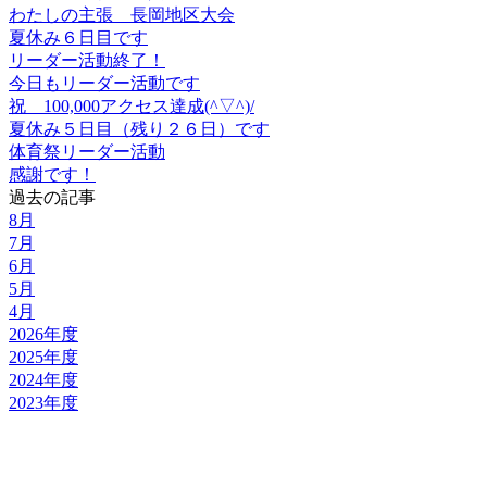
わたしの主張 長岡地区大会
夏休み６日目です
リーダー活動終了！
今日もリーダー活動です
祝 100,000アクセス達成(^▽^)/
夏休み５日目（残り２６日）です
体育祭リーダー活動
感謝です！
過去の記事
8月
7月
6月
5月
4月
2026年度
2025年度
2024年度
2023年度