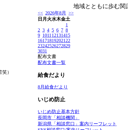
地域とともに歩む関原
<<
2026年8月
>>
日
月
火
水
木
金
土
1
2
3
4
5
6
7
8
9
10
11
12
13
14
15
16
17
18
19
20
21
22
23
24
25
26
27
28
29
30
31
配布文書
配布文書一覧
苦笑）
給食だより
8月給食だより
いじめ防止
いじめ防止基本方針
長岡市「相談機関」
新潟県「相談窓口」案内リーフレット
SNS相談窓口/案内リーフレット