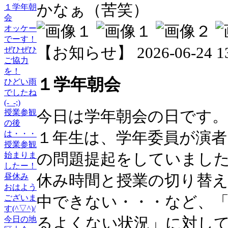
かなぁ（苦笑）
１学年朝
会
オッケー
でーす！
【お知らせ】 2026-06-24 13:
ぜひぜひ
ご協力
を！
１学年朝会
ひどい雨
でしたね
(-_-;)
今日は学年朝会の日です。
授業参観
の後
１年生は、学年委員が演者
は・・・
授業参観
の問題提起をしていまし
始まりま
したー！
休み時間と授業の切り替
昼休み
おはよう
中できない・・・など、
ございま
す(^▽^)/
るよくない状況」に対し
今日の地