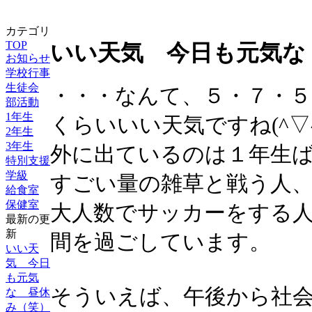
カテゴリ
TOP
いい天気 今日も元気な
お知らせ
学校行事
生徒会
・・・なんて、５・７・
部活動
1年生
くらいいい天気ですね(^▽^
2年生
3年生
外に出ているのは１年生
特別支援
学級
すごい量の雑草と戦う人
給食室
保健室
大人数でサッカーをする
最新の更
新
間を過ごしています。
いい天
気 今日
も元気
そういえば、午後から社
な 昼休
み（笑）