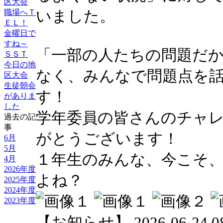
区大会
いました。
職場へＴ
ＥＬ！
金曜日で
すね～
「一部の人たちの問題だ
ＳＳＴ
今日の地
なく、みんなで問題点を
区大会
生徒朝会
す！
がありま
した
学年委員の皆さんのチャ
過去の記
事
がとうございます！
6月
5月
１年生のみんな、今こそ
4月
2026年度
よね？
2025年度
2024年度
2023年度
【お知らせ】 2026-06-24 08: