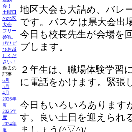
会！
地区大会も大詰め、バレ
土曜日
の地区
です。バスケは県大会出
大会
フリー
今日も校長先生が会場を
参観、
ぜひぜ
プします。
ひお越
しくだ
さい！
２年生は、職場体験学習
過去の
記事
に電話をかけます。緊張
6月
5月
4月
2026年
今日もいろいろあります
度
2025年
す。良い土日を迎えられ
度
2024年
ましょう(^▽^)/
度