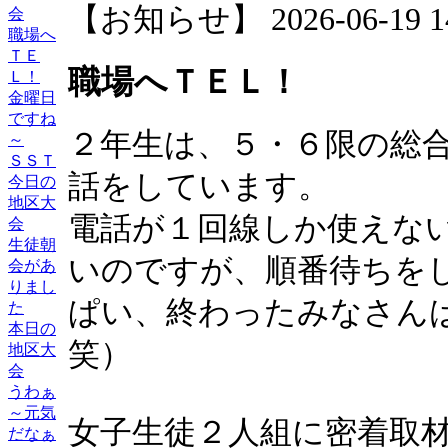
【お知らせ】 2026-06-19 14:
会
職場へ
ＴＥ
職場へＴＥＬ！
Ｌ！
金曜日
ですね
２年生は、５・６限の総
～
ＳＳＴ
話をしています。
今日の
地区大
電話が１回線しか使えな
会
生徒朝
いのですが、順番待ちを
会があ
りまし
ぱい、終わったみなさん
た
本日の
笑）
地区大
会
うわぁ
～元気
女子生徒２人組に密着取材し
だなぁ