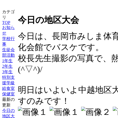
カテゴ
リ
今日の地区大会
TOP
お知ら
せ
今日は、長岡市みしま体
学校行
事
化会館でバスケです。
生徒会
部活動
校長先生撮影の写真で、
1年生
2年生
(^▽^)/
3年生
特別支
援学級
明日はいよいよ中越地区
給食室
保健室
すのみです！
最新の
更新
今日の
地区大