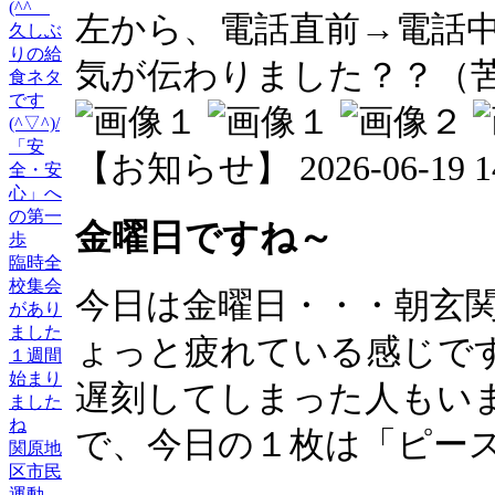
(^^ゞ
左から、電話直前→電話
久しぶ
りの給
気が伝わりました？？（
食ネタ
です
(^▽^)/
「安
【お知らせ】 2026-06-19 14:
全・安
心」へ
の第一
金曜日ですね～
歩
臨時全
校集会
今日は金曜日・・・朝玄
があり
ました
ょっと疲れている感じです(-
１週間
始まり
遅刻してしまった人もい
ました
ね
で、今日の１枚は「ピース」
関原地
区市民
運動