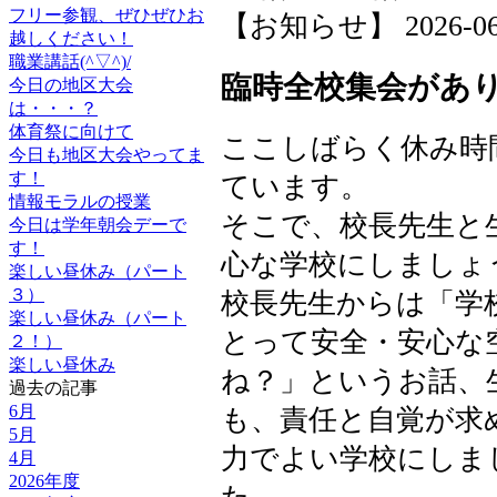
フリー参観、ぜひぜひお
【お知らせ】 2026-06-1
越しください！
職業講話(^▽^)/
臨時全校集会があ
今日の地区大会
は・・・？
体育祭に向けて
ここしばらく休み時
今日も地区大会やってま
す！
ています。
情報モラルの授業
そこで、校長先生と
今日は学年朝会デーで
す！
心な学校にしましょ
楽しい昼休み（パート
３）
校長先生からは「学
楽しい昼休み（パート
とって安全・安心な
２！）
楽しい昼休み
ね？」というお話、
過去の記事
6月
も、責任と自覚が求
5月
力でよい学校にしま
4月
2026年度