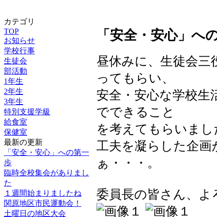
カテゴリ
TOP
「安全・安心」へ
お知らせ
学校行事
昼休みに、生徒会三
生徒会
部活動
ってもらい、
1年生
2年生
安全・安心な学校生
3年生
でできること
特別支援学級
給食室
を考えてもらいまし
保健室
最新の更新
工夫を凝らした企画
「安全・安心」への第一
ぁ・・・。
歩
臨時全校集会がありまし
た
委員長の皆さん、よろ
１週間始まりましたね
関原地区市民運動会！
土曜日の地区大会