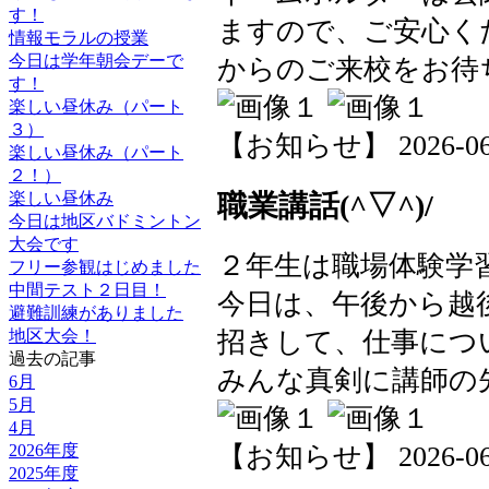
す！
ますので、ご安心く
情報モラルの授業
今日は学年朝会デーで
からのご来校をお待ちし
す！
楽しい昼休み（パート
３）
【お知らせ】 2026-06-1
楽しい昼休み（パート
２！）
楽しい昼休み
職業講話(^▽^)/
今日は地区バドミントン
大会です
２年生は職場体験学
フリー参観はじめました
中間テスト２日目！
今日は、午後から越
避難訓練がありました
招きして、仕事につ
地区大会！
過去の記事
みんな真剣に講師の
6月
5月
4月
【お知らせ】 2026-06-1
2026年度
2025年度