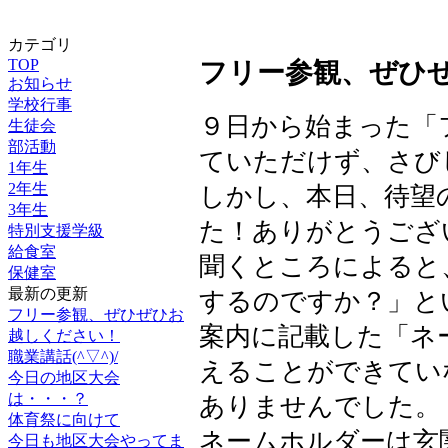
カテゴリ
TOP
フリー参観、ぜひ
お知らせ
学校行事
９日から始まった「
生徒会
部活動
ていただけず、さび
1年生
2年生
しかし、本日、待望
3年生
た！ありがとうございま
特別支援学級
給食室
聞くところによると
保健室
最新の更新
するのですか？」と
フリー参観、ぜひぜひお
案内に記載した「ネ
越しください！
職業講話(^▽^)/
えることができてい
今日の地区大会
は・・・？
ありませんでした。
体育祭に向けて
ネームホルダーは玄
今日も地区大会やってま