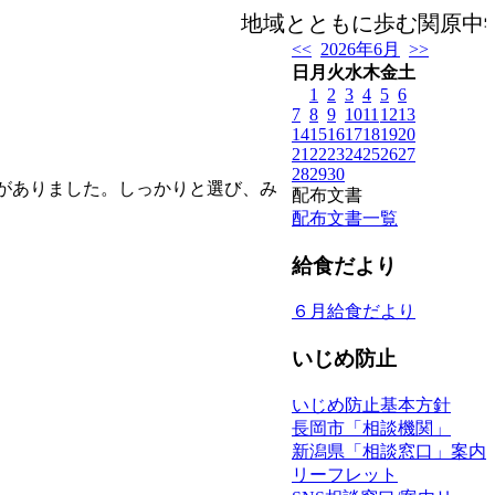
地域とともに歩む関原中学校
<<
2026年6月
>>
日
月
火
水
木
金
土
1
2
3
4
5
6
7
8
9
10
11
12
13
14
15
16
17
18
19
20
21
22
23
24
25
26
27
28
29
30
がありました。しっかりと選び、み
配布文書
配布文書一覧
給食だより
６月給食だより
いじめ防止
いじめ防止基本方針
長岡市「相談機関」
新潟県「相談窓口」案内
リーフレット