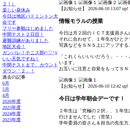
２！）
【お知らせ】 2026-06-10 13:07 up!
楽しい昼休み
今日は地区バドミントン大
情報モラルの授業
会です
フリー参観はじめました
今日は月２回のＩＣＴ支援員さん
中間テスト２日目！
それに合わせて、１年生がひとク
避難訓練がありました
写真などをＳＮＳ上にアップする
地区大会！
ガンバレ！テニス部(^▽^)/
「これくらいいいだろう」・・・
いい天気ですね！
います。
中間テストまで、カウント
お互いに注意と自覚をもってＳＮ
ダウン「２」！
過去の記事
6月
【お知らせ】 2026-06-10 12:42 up!
5月
4月
今日は学年朝会デーです！
2026年度
2025年度
２年生は「究極の２択」、１年生
2024年度
行けませんでした（苦笑）
2023年度
学年委員の皆さん＆担当の先生方