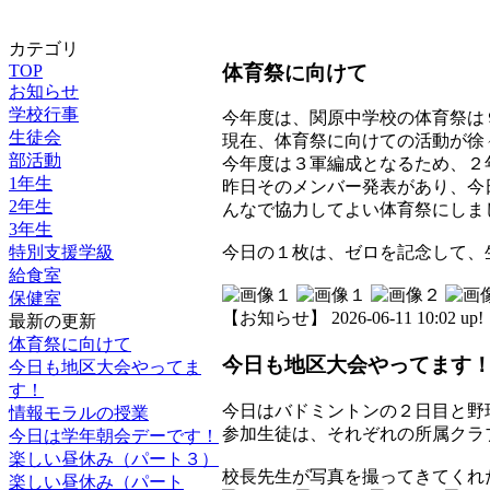
カテゴリ
体育祭に向けて
TOP
お知らせ
学校行事
今年度は、関原中学校の体育祭は
生徒会
現在、体育祭に向けての活動が徐
部活動
今年度は３軍編成となるため、２
1年生
昨日そのメンバー発表があり、今
2年生
んなで協力してよい体育祭にしま
3年生
特別支援学級
今日の１枚は、ゼロを記念して、
給食室
保健室
【お知らせ】 2026-06-11 10:02 up!
最新の更新
体育祭に向けて
今日も地区大会やってます
今日も地区大会やってま
す！
今日はバドミントンの２日目と野
情報モラルの授業
参加生徒は、それぞれの所属クラ
今日は学年朝会デーです！
楽しい昼休み（パート３）
校長先生が写真を撮ってきてくれた
楽しい昼休み（パート