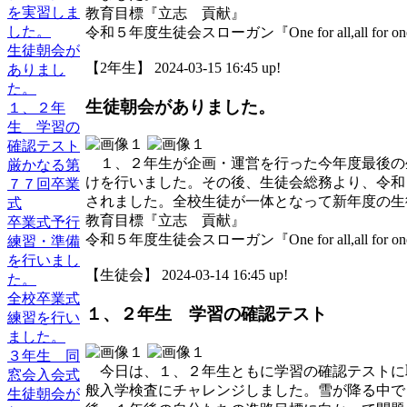
を実習しま
教育目標『立志 貢献』
した。
令和５年度生徒会スローガン『One for all,all for o
生徒朝会が
【2年生】 2024-03-15 16:45 up!
ありまし
た。
生徒朝会がありました。
１、２年
生 学習の
確認テスト
１、２年生が企画・運営を行った今年度最後の
厳かなる第
けを行いました。その後、生徒会総務より、令和
７７回卒業
されました。全校生徒が一体となって新年度の生
式
教育目標『立志 貢献』
卒業式予行
令和５年度生徒会スローガン『One for all,all for o
練習・準備
を行いまし
【生徒会】 2024-03-14 16:45 up!
た。
全校卒業式
１、２年生 学習の確認テスト
練習を行い
ました。
３年生 同
今日は、１、２年生ともに学習の確認テストに
窓会入会式
般入学検査にチャレンジしました。雪が降る中で
生徒朝会が