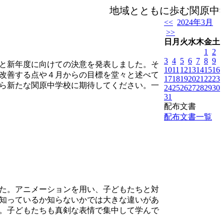
地域とともに歩む関原中学校
<<
2024年3月
>>
日
月
火
水
木
金
土
1
2
3
4
5
6
7
8
9
と新年度に向けての決意を発表しました。そ
10
11
12
13
14
15
16
改善する点や４月からの目標を堂々と述べて
17
18
19
20
21
22
23
ら新たな関原中学校に期待してください。一
24
25
26
27
28
29
30
31
配布文書
配布文書一覧
た。アニメーションを用い、子どもたちと対
知っているか知らないかでは大きな違いがあ
。子どもたちも真剣な表情で集中して学んで