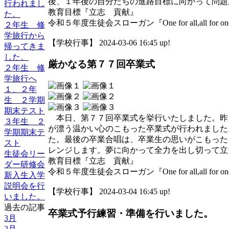
後、１年後の自分たちの進路目標に向かって問題
行われまし
教育目標『立志 貢献』
た。
令和５年度生徒会スローガン『One for all,all for o
２年生 修
学旅行から
【学校行事】 2024-03-06 16:45 up!
帰ってきま
した。
厳かなる第７７回卒業式
２年生 修
学旅行へ
１、２年
生 ２学期
期末テスト
本日、第７７回卒業式を挙行いたしました。昨
３年生 ２
が漂う温かい心のこもった卒業式が行われました
学期期末テ
た。最後の卒業合唱は、卒業生の思いがこもった
スト
レンジします。夢に向かって全力を出し切って立
生徒会リー
教育目標『立志 貢献』
ダー研修会
令和５年度生徒会スローガン『One for all,all for o
新入生入学
説明会を行
【学校行事】 2024-03-04 16:45 up!
いました。
過去の記事
卒業式予行練習・準備を行いました。
3月
2月