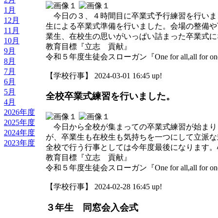
1月
今日の３、４時間目に卒業式予行練習を行いま
12月
生による卒業式準備を行いました。会場の整備や
11月
業生、在校生の思いがいっぱい詰まった卒業式に
10月
教育目標『立志 貢献』
9月
令和５年度生徒会スローガン『One for all,all for o
8月
7月
【学校行事】 2024-03-01 16:45 up!
6月
5月
全校卒業式練習を行いました。
4月
2026年度
2025年度
今日から全校が集まっての卒業式練習が始まり
2024年度
が、卒業生も在校生も気持ちを一つにして立派な
2023年度
全校で行う行事としては今年度最後になります。
教育目標『立志 貢献』
令和５年度生徒会スローガン『One for all,all for o
【学校行事】 2024-02-28 16:45 up!
３年生 同窓会入会式