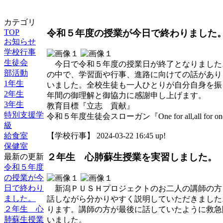
カテゴリ
令和５年度の授業が今日で終わりました
TOP
お知らせ
学校行事
生徒会
今日で令和５年度の授業日が終了となりました
部活動
の中で、学習面や行事、進路に向けての話があり
1年生
いました。全校生徒も一人ひとりが自分自身を振
2年生
年間の御理解と御協力に感謝申し上げます。
3年生
教育目標『立志 貢献』
特別支援学
令和５年度生徒会スローガン『One for all,all for o
級
給食室
【学校行事】 2024-03-22 16:45 up!
保健室
２年生 心肺蘇生授業を実習しました。
最新の更新
令和５年度
の授業が今
日で終わり
新潟ＰＵＳＨプロジェクトのお二人の講師の方
ました。
話しながら分かりやすく説明していただきました
２年生 心
ります。講師の方が最後に話していたように救急
肺蘇生授業
いました。