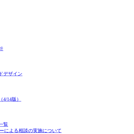
針
ドデザイン
/14版）
一覧
セラーによる相談の実施について