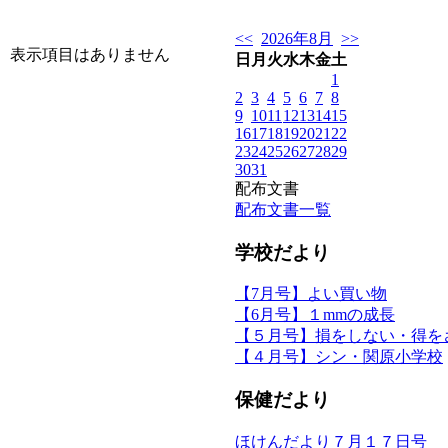
<<
2026年8月
>>
表示項目はありません
日
月
火
水
木
金
土
1
2
3
4
5
6
7
8
9
10
11
12
13
14
15
16
17
18
19
20
21
22
23
24
25
26
27
28
29
30
31
配布文書
配布文書一覧
学校だより
【7月号】よい買い物
【6月号】１mmの成長
【５月号】損をしない・得を
【４月号】シン・関原小学校
保健だより
ほけんだより７月１７日号