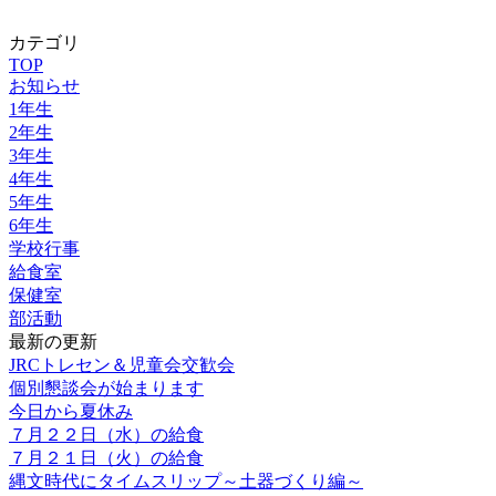
カテゴリ
TOP
お知らせ
1年生
2年生
3年生
4年生
5年生
6年生
学校行事
給食室
保健室
部活動
最新の更新
JRCトレセン＆児童会交歓会
個別懇談会が始まります
今日から夏休み
７月２２日（水）の給食
７月２１日（火）の給食
縄文時代にタイムスリップ～土器づくり編～