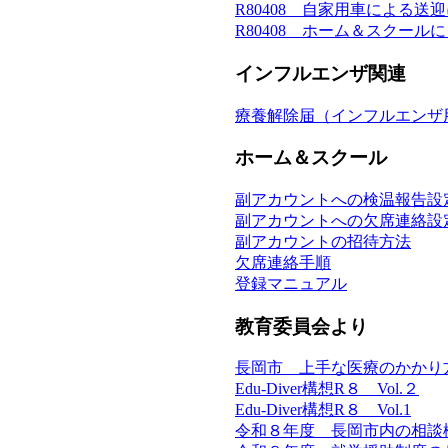
R80408 自家用車による送
R80408 ホーム＆スクー
インフルエンザ関連
療養解除届（インフルエンザ
ホーム＆スクール
副アカウントへの検温報告設
副アカウントへの欠席連絡設
副アカウントの招待方法
欠席連絡手順
登録マニュアル
教育委員会より
長岡市 上手な医療のかかり
Edu-Diver構想R８ Vol.２
Edu-Diver構想R８ Vol.1
令和８年度 長岡市内の相談