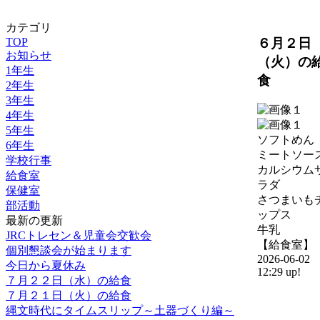
カテゴリ
６月２日
TOP
お知らせ
（火）の
1年生
食
2年生
3年生
4年生
5年生
ソフトめん
6年生
ミートソー
学校行事
カルシウム
給食室
ラダ
保健室
さつまいも
部活動
ップス
最新の更新
牛乳
JRCトレセン＆児童会交歓会
【給食室】
個別懇談会が始まります
2026-06-02
今日から夏休み
12:29 up!
７月２２日（水）の給食
７月２１日（火）の給食
縄文時代にタイムスリップ～土器づくり編～