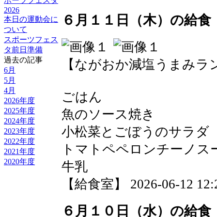
ポーツフェスタ
2026
６月１１日（木）の給食
本日の運動会に
ついて
スポーツフェス
タ前日準備
過去の記事
【ながおか減塩うまみラ
6月
5月
4月
ごはん
2026年度
2025年度
魚のソース焼き
2024年度
小松菜とごぼうのサラダ
2023年度
2022年度
トマトペペロンチーノス
2021年度
2020年度
牛乳
【給食室】 2026-06-12 12:2
６月１０日（水）の給食