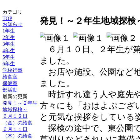
カテゴリ
TOP
発見！～２年生地域探検
お知らせ
1年生
2年生
3年生
６月１０日、２年生が第
4年生
5年生
ました。
6年生
お店や施設、公園など地
学校行事
給食室
ました。
保健室
部活動
時折すれ違う人や庭先や
最新の更新
発見！～２年生
方々にも「おはよぷござ
地域探検～
と元気な挨拶をしている
６月１２日
（金）の給食
探検の途中で、東公園で
６月１１日
（木）の給食
草刈りなどきれいに整備