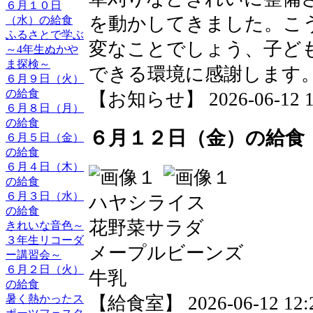
６月１０日
を動かしてきました。こ
（水）の給食
ふるさとで学ぶ
変なことでしょう、子ど
～4年生ぬかや
ま探検～
できる環境に感謝します
６月９日（火）
の給食
【お知らせ】 2026-06-12 13
６月８日（月）
の給食
６月１２日（金）の給食
６月５日（金）
の給食
６月４日（木）
の給食
６月３日（水）
ハヤシライス
の給食
花野菜サラダ
きれいな音色～
３年生リコーダ
メープルビーンズ
ー講習会～
６月２日（火）
牛乳
の給食
【給食室】 2026-06-12 12:2
暑く熱かったス