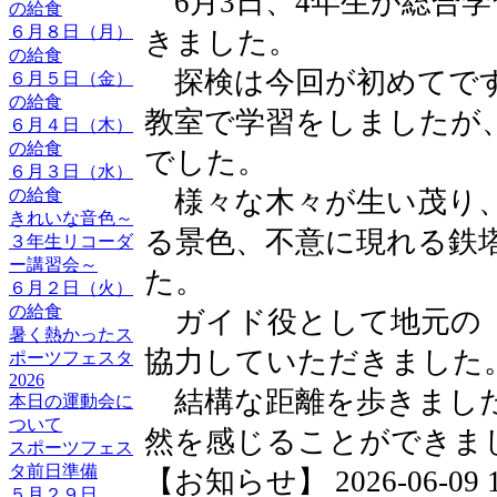
6月3日、4年生が総合
の給食
６月８日（月）
きました。
の給食
探検は今回が初めてです
６月５日（金）
の給食
教室で学習をしましたが
６月４日（木）
の給食
でした。
６月３日（水）
様々な木々が生い茂り、
の給食
きれいな音色～
る景色、不意に現れる鉄
３年生リコーダ
ー講習会～
た。
６月２日（火）
の給食
ガイド役として地元の
暑く熱かったス
協力していただきました
ポーツフェスタ
2026
結構な距離を歩きました
本日の運動会に
ついて
然を感じることができま
スポーツフェス
タ前日準備
【お知らせ】 2026-06-09 15
５月２９日