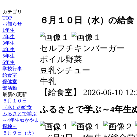
カテゴリ
TOP
６月１０日（水）の給食
お知らせ
1年生
2年生
3年生
セルフチキンバーガー
4年生
5年生
ボイル野菜
6年生
豆乳シチュー
学校行事
給食室
牛乳
保健室
部活動
【給食室】 2026-06-10 12:2
最新の更新
６月１０日
（水）の給食
ふるさとで学ぶ～4年生
ふるさとで学ぶ
～4年生ぬかやま
探検～
６月９日（火）