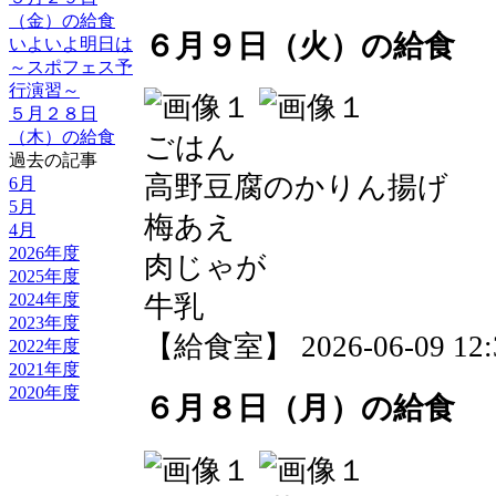
（金）の給食
６月９日（火）の給食
いよいよ明日は
～スポフェス予
行演習～
５月２８日
（木）の給食
ごはん
過去の記事
高野豆腐のかりん揚げ
6月
5月
梅あえ
4月
2026年度
肉じゃが
2025年度
2024年度
牛乳
2023年度
【給食室】 2026-06-09 12:3
2022年度
2021年度
2020年度
６月８日（月）の給食