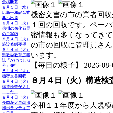
念横断幕
８月５日（水）
広島平和記念式
機密文書の市の業者回収
典へ出発
１回の回収です。ペーパ
８月４日（火）
信州の像化石展
密情報も多くなってきて
のご案内
８月４日（火）
の市の回収に管理員さん
施設修繕要望
８月４日（火）
います。
県教委教育広報
誌「かけはし72
【毎日の様子】 2026-08-04 
号」発行
８月４日（火）
機密文書回収
８月４日（火）構造検
８月４日（火）
構造検査が入り
ました。
８月４日（火）
長岡花火早朝清
令和１１年度から大規模
掃ボランティア