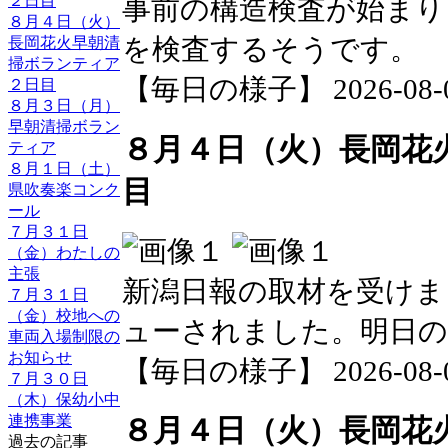
２日目
事前の構造検査が始まり
８月４日（火）
を検査するそうです。
長岡花火早朝清
掃ボランティア
【毎日の様子】 2026-08-04 
２日目
８月３日（月）
早朝清掃ボラン
８月４日（火）長岡花
ティア
８月１日（土）
目
県吹奏楽コンク
ール
７月３１日
（金）わたしの
主張
新潟日報の取材を受けま
７月３１日
（金）校地への
ューされました。明日の
車両入場制限の
お知らせ
【毎日の様子】 2026-08-04 
７月３０日
（木）保幼小中
連携事業
８月４日（火）長岡花
過去の記事