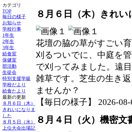
カテゴリ
TOP
８月６日（木）きれい
毎日の様子
お知らせ
学校行事
1年生
花壇の脇の草がすごい育
2年生
3年生
刈るついでに、中庭を管
給食室
保健室
で刈ってみました。遠目
部活動
生徒会
雑草です。芝生の生き返
特別支援学級
学校だより
ませんか？
給食たより
最新の更新
【毎日の様子】 2026-08-06 
８月６日（木）
きれいになりま
した
８月４日（火）機密文
８月５日（水）
上位大会出場記