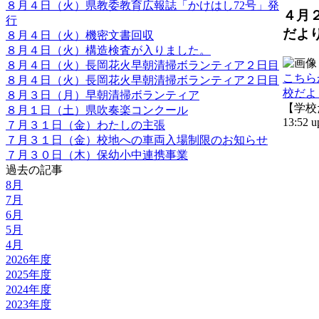
８月４日（火）県教委教育広報誌「かけはし72号」発
４月
行
だよ
８月４日（火）機密文書回収
８月４日（火）構造検査が入りました。
８月４日（火）長岡花火早朝清掃ボランティア２日目
こちら
８月４日（火）長岡花火早朝清掃ボランティア２日目
校だよ
８月３日（月）早朝清掃ボランティア
【学校だ
８月１日（土）県吹奏楽コンクール
13:52 u
７月３１日（金）わたしの主張
７月３１日（金）校地への車両入場制限のお知らせ
７月３０日（木）保幼小中連携事業
過去の記事
8月
7月
6月
5月
4月
2026年度
2025年度
2024年度
2023年度