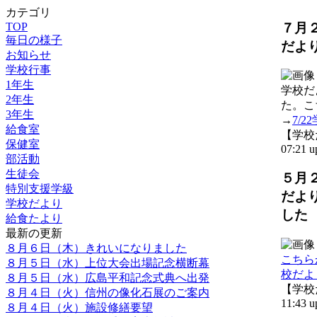
カテゴリ
７月
TOP
毎日の様子
だよ
お知らせ
学校行事
1年生
学校だ
2年生
た。こ
3年生
→
7/
給食室
【学校だ
保健室
07:21 u
部活動
生徒会
５月
特別支援学級
だよ
学校だより
した
給食たより
最新の更新
８月６日（木）きれいになりました
こちら
８月５日（水）上位大会出場記念横断幕
校だよ
８月５日（水）広島平和記念式典へ出発
【学校だ
８月４日（火）信州の像化石展のご案内
11:43 u
８月４日（火）施設修繕要望