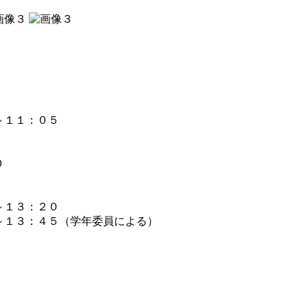
０～１１：０５
：４０
～１３：２０
１３：４５（学年委員による）