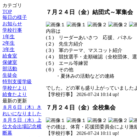
カテゴリ
７月２４日（金）結団式～軍集会
TOP
毎日の様子
お知らせ
学校行事
内容は
1年生
(１) リーダーあいさつ 応援、パネル
2年生
(２) 先生方紹介
3年生
(３) 軍のテーマ、マスコット紹介
給食室
(４) 競技選手・
保健室
(５) エール等練習
部活動
(６) その他
生徒会
・夏休みの活動などの連絡
特別支援学級
学校だより
でした。どの軍も盛り上がっていました
給食たより
【学校行事】 2026-07-24 10:14 up!
最新の更新
７月２４日（金）全校集会
８月６日（木）き
れいになりました
８月５日（水）上
位大会出場記念横
その後は、体育・応援団委員会により激
断幕
【学校行事】 2026-07-24 10:11 up!