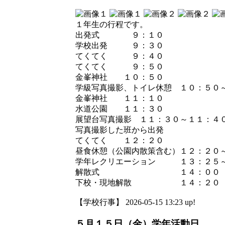
１年生の行程です。
出発式 ９：１０
学校出発 ９：３０
てくてく ９：４０
てくてく ９：５０
金峯神社 １０：５０
学級写真撮影、トイレ休憩 １０：５
金峯神社 １１：１０
水道公園 １１：３０
展望台写真撮影 １１：３０～１１
写真撮影した班から出発
てくてく １２：２０
昼食休憩（公園内散策含む）１２：２０
学年レクリエーション １３：２５～
解散式 １４：００
下校・現地解散 １４：２０
【学校行事】 2026-05-15 13:23 up!
５月１５日（金）学年活動日