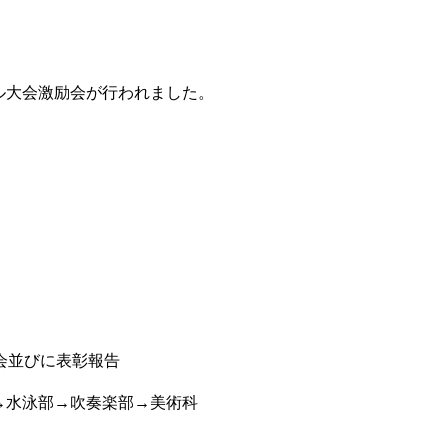
ル大会激励会が行われました。
上部→吹奏楽部
告会並びに表彰報告
（部長・代表者）
水泳部→吹奏楽部→美術科
達