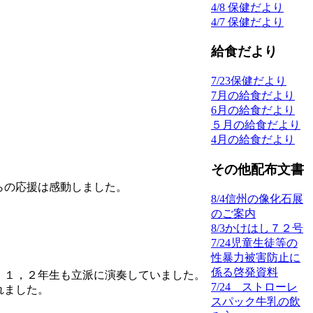
4/8 保健だより
4/7 保健だより
給食だより
7/23保健だより
7月の給食だより
6月の給食だより
５月の給食だより
4月の給食だより
その他配布文書
らの応援は感動しました。
8/4信州の像化石展
のご案内
8/3かけはし７２号
7/24児童生徒等の
性暴力被害防止に
係る啓発資料
、１，２年生も立派に演奏していました。
7/24 ストローレ
れました。
スパック牛乳の飲