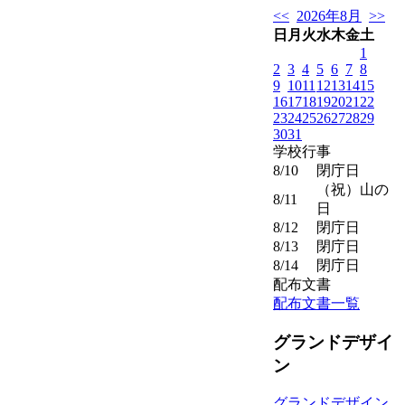
<<
2026年8月
>>
日
月
火
水
木
金
土
1
2
3
4
5
6
7
8
9
10
11
12
13
14
15
16
17
18
19
20
21
22
23
24
25
26
27
28
29
30
31
学校行事
、学年種目）
8/10
閉庁日
（祝）山の
8/11
日
8/12
閉庁日
8/13
閉庁日
8/14
閉庁日
配布文書
配布文書一覧
グランドデザイ
ン
グランドデザイン