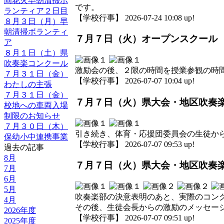
岡花火早朝清掃ボ
です。
ランティア２日目
【学校行事】 2026-07-24 10:08 up!
８月３日（月）早
朝清掃ボランティ
７月７日（火）オープンスクール
ア
８月１日（土）県
吹奏楽コンクール
激励会の後、２限の時間を授業参観の時
７月３１日（金）
【学校行事】 2026-07-07 10:04 up!
わたしの主張
７月３１日（金）
７月７日（火）県大会・地区吹奏
校地への車両入場
制限のお知らせ
７月３０日（木）
引き続き、体育・応援団委員会の生徒か
保幼小中連携事業
【学校行事】 2026-07-07 09:53 up!
過去の記事
8月
７月７日（火）県大会・地区吹奏
7月
6月
5月
吹奏楽部の決意表明のあと、実際のコン
4月
その後、生徒会長からの激励のメッセー
2026年度
【学校行事】 2026-07-07 09:51 up!
2025年度