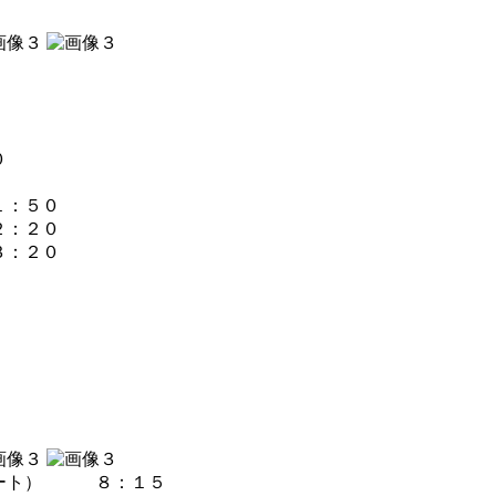
０
：５０
：２０
：２０
コート） ８：１５