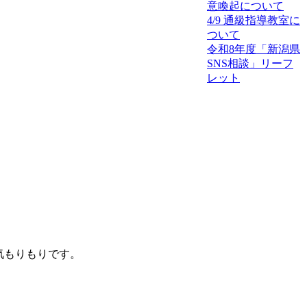
意喚起について
4/9 通級指導教室に
ついて
令和8年度「新潟県
SNS相談」リーフ
レット
気もりもりです。