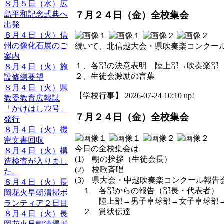
８月５日（水）広
７月２４日（金）全校集会
島平和記念式典へ
出発
８月４日（火）信
州の像化石展のご
続いて、北信越大会・県吹奏楽コンクー
案内
１、各部の決意表明 陸
８月４日（火）施
２、生徒会激励の言葉
設修繕要望
８月４日（火）県
【学校行事】 2026-07-24 10:10 up!
教委教育広報誌
「かけはし72号」
７月２４日（金）全校集会
発行
８月４日（火）機
密文書回収
今日の全校集会は
８月４日（火）構
(1) 朝の挨拶（生徒会長）
造検査が入りまし
(2) 校歌斉唱
た。
(3) 県大会・中越吹奏楽コンクール報
８月４日（火）長
１ 各部からの報告
岡花火早朝清掃ボ
陸上部→男子卓球部→女子卓球部→
ランティア２日目
２ 賞状伝
８月４日（火）長