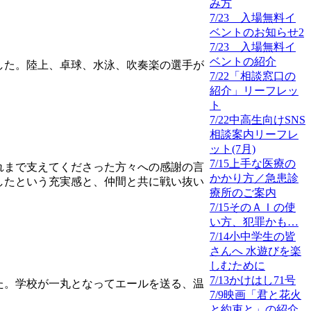
み方
7/23 入場無料イ
ベントのお知らせ2
7/23 入場無料イ
ベントの紹介
した。陸上、卓球、水泳、吹奏楽の選手が
7/22「相談窓口の
紹介」リーフレッ
ト
7/22中高生向けSNS
相談案内リーフレ
ット(7月)
7/15上手な医療の
れまで支えてくださった方々への感謝の言
かかり方／急患診
したという充実感と、仲間と共に戦い抜い
療所のご案内
7/15そのＡＩの使
い方、犯罪かも…
7/14小中学生の皆
さんへ 水遊びを楽
しむために
7/13かけはし71号
た。学校が一丸となってエールを送る、温
7/9映画「君と花火
と約束と」の紹介