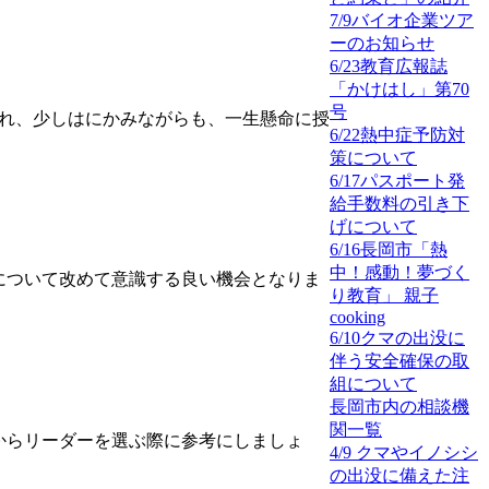
7/9バイオ企業ツア
ーのお知らせ
6/23教育広報誌
「かけはし」第70
号
られ、少しはにかみながらも、一生懸命に授
6/22熱中症予防対
策について
6/17パスポート発
給手数料の引き下
げについて
6/16長岡市「熱
中！感動！夢づく
について改めて意識する良い機会となりま
り教育」 親子
cooking
6/10クマの出没に
伴う安全確保の取
組について
長岡市内の相談機
関一覧
からリーダーを選ぶ際に参考にしましょ
4/9 クマやイノシシ
の出没に備えた注