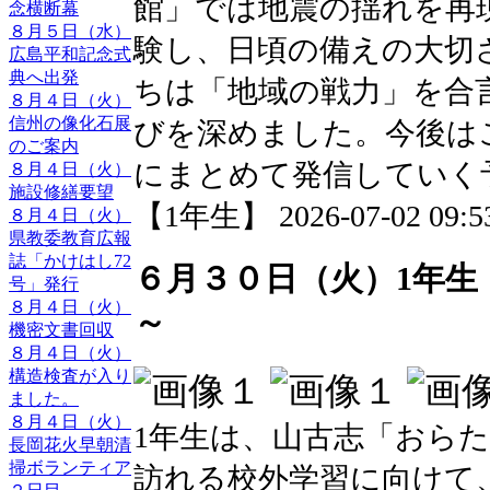
館」では地震の揺れを再
念横断幕
８月５日（水）
験し、日頃の備えの大切
広島平和記念式
典へ出発
ちは「地域の戦力」を合
８月４日（火）
信州の像化石展
びを深めました。今後は
のご案内
にまとめて発信していく
８月４日（火）
施設修繕要望
【1年生】 2026-07-02 09:53
８月４日（火）
県教委教育広報
誌「かけはし72
６月３０日（火）1年生
号」発行
８月４日（火）
～
機密文書回収
８月４日（火）
構造検査が入り
ました。
８月４日（火）
1年生は、山古志「おら
長岡花火早朝清
掃ボランティア
訪れる校外学習に向けて