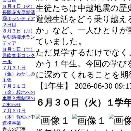
２日目
生徒たちは中越地震の歴
８月４日（火）
長岡花火早朝清
避難生活をどう乗り越え
掃ボランティア
２日目
か」など、一人ひとりが
８月３日（月）
早朝清掃ボラン
ていました。
ティア
８月１日（土）
ただ見学するだけでなく
県吹奏楽コンク
かう１年生。今回の学び
ール
７月３１日
に深めてくれることを期
（金）わたしの
主張
【1年生】 2026-06-30 09:17
７月３１日
（金）校地への
車両入場制限の
６月３０日（火）１学
お知らせ
７月３０日
（木）保幼小中
連携事業
過去の記事