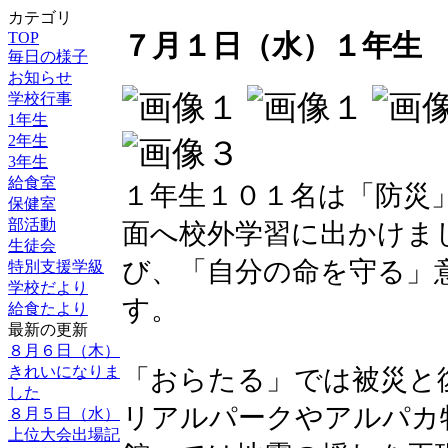
カテゴリ
TOP
７月１日（水）１年生
毎日の様子
お知らせ
学校行事
1年生
2年生
3年生
給食室
１年生１０１名は「防災
保健室
部活動
面へ校外学習に出かけま
生徒会
び、「自分の命を守る」
特別支援学級
学校だより
す。
給食たより
最新の更新
８月６日（木）
きれいになりま
「おらたる」では被災と
した
リアルパークやアルパカ
８月５日（水）
上位大会出場記