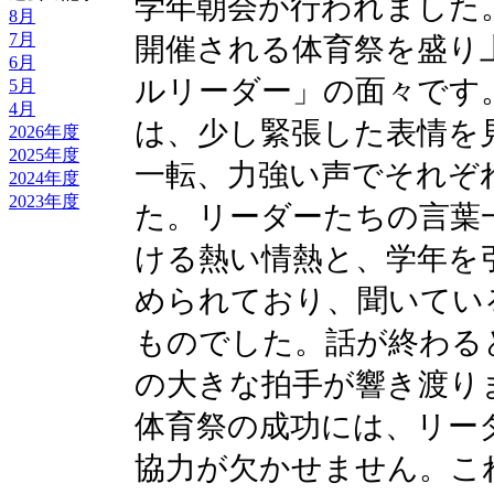
学年朝会が行われました
8月
7月
開催される体育祭を盛り
6月
ルリーダー」の面々です
5月
4月
は、少し緊張した表情を
2026年度
2025年度
一転、力強い声でそれぞ
2024年度
2023年度
た。リーダーたちの言葉
ける熱い情熱と、学年を
められており、聞いてい
ものでした。話が終わる
の大きな拍手が響き渡り
体育祭の成功には、リー
協力が欠かせません。こ