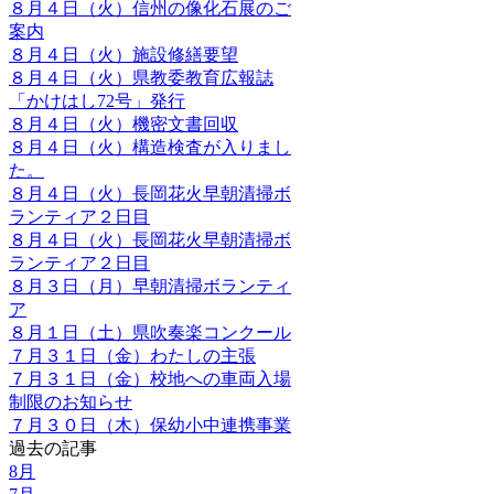
８月４日（火）信州の像化石展のご
案内
８月４日（火）施設修繕要望
８月４日（火）県教委教育広報誌
「かけはし72号」発行
８月４日（火）機密文書回収
８月４日（火）構造検査が入りまし
た。
８月４日（火）長岡花火早朝清掃ボ
ランティア２日目
８月４日（火）長岡花火早朝清掃ボ
ランティア２日目
８月３日（月）早朝清掃ボランティ
ア
８月１日（土）県吹奏楽コンクール
７月３１日（金）わたしの主張
７月３１日（金）校地への車両入場
制限のお知らせ
７月３０日（木）保幼小中連携事業
過去の記事
8月