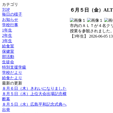
カテゴリ
６月５日（金）AL
TOP
毎日の様子
お知らせ
学校行事
市内のＡＬＴが４名ク
1年生
授業を参観されました
2年生
【3年生】 2026-06-05 13:
3年生
給食室
保健室
部活動
生徒会
特別支援学級
学校だより
給食たより
最新の更新
８月６日（木）きれいになりました
８月５日（水）上位大会出場記念横
断幕
８月５日（水）広島平和記念式典へ
出発