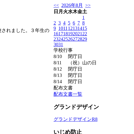
<<
2026年8月
>>
日
月
火
水
木
金
土
1
2
3
4
5
6
7
8
9
10
11
12
13
14
15
校されました。３年生の
16
17
18
19
20
21
22
23
24
25
26
27
28
29
30
31
学校行事
8/10
閉庁日
8/11
（祝）山の日
8/12
閉庁日
8/13
閉庁日
8/14
閉庁日
配布文書
配布文書一覧
グランドデザイン
グランドデザインR8
いじめ防止