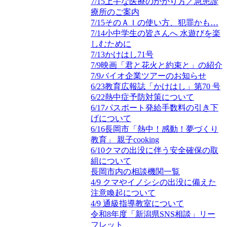
7/15上手な医療のかかり方／急患診
療所のご案内
7/15そのＡＩの使い方、犯罪かも…
7/14小中学生の皆さんへ 水遊びを楽
しむために
7/13かけはし71号
7/9映画「君と花火と約束と」の紹介
7/9バイオ企業ツアーのお知らせ
6/23教育広報誌「かけはし」第70 号
6/22熱中症予防対策について
6/17パスポート発給手数料の引き下
げについて
6/16長岡市「熱中！感動！夢づくり
教育」 親子cooking
6/10クマの出没に伴う安全確保の取
組について
長岡市内の相談機関一覧
4/9 クマやイノシシの出没に備えた
注意喚起について
4/9 通級指導教室について
令和8年度「新潟県SNS相談」リー
フレット