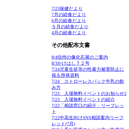
7/23保健だより
7月の給食だより
6月の給食だより
５月の給食だより
4月の給食だより
その他配布文書
8/4信州の像化石展のご案内
8/3かけはし７２号
7/24児童生徒等の性暴力被害防止に
係る啓発資料
7/24 ストローレスパック牛乳の飲
み方
7/23 入場無料イベントのお知らせ2
7/23 入場無料イベントの紹介
7/22「相談窓口の紹介」リーフレッ
ト
7/22中高生向けSNS相談案内リーフ
レット(7月)