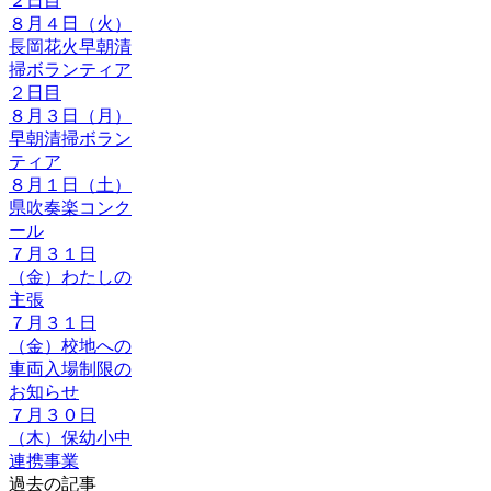
２日目
８月４日（火）
長岡花火早朝清
掃ボランティア
２日目
８月３日（月）
早朝清掃ボラン
ティア
８月１日（土）
県吹奏楽コンク
ール
７月３１日
（金）わたしの
主張
７月３１日
（金）校地への
車両入場制限の
お知らせ
７月３０日
（木）保幼小中
連携事業
過去の記事