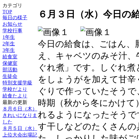
カテゴリ
TOP
６月３日（水）今日の
毎日の様子
お知らせ
学校行事
1年生
今日の給食は、ごはん、
2年生
3年生
え、キャベツのみそ汁、
給食室
保健室
ぐれ煮」です。しぐれ煮
部活動
生徒会
をしょうがを加えて甘辛
特別支援学級
ぐりで作っていたそうで
学校だより
給食たより
時期（秋から冬にかけて
最新の更新
８月６日（木）
れるようになったそうで
きれいになりま
した
す干しなどのたくさんの
８月５日（水）
上位大会出場記
た。しっかりした味がご