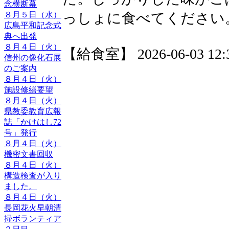
念横断幕
８月５日（水）
っしょに食べてください
広島平和記念式
典へ出発
８月４日（火）
【給食室】 2026-06-03 12:3
信州の像化石展
のご案内
８月４日（火）
施設修繕要望
８月４日（火）
県教委教育広報
誌「かけはし72
号」発行
８月４日（火）
機密文書回収
８月４日（火）
構造検査が入り
ました。
８月４日（火）
長岡花火早朝清
掃ボランティア