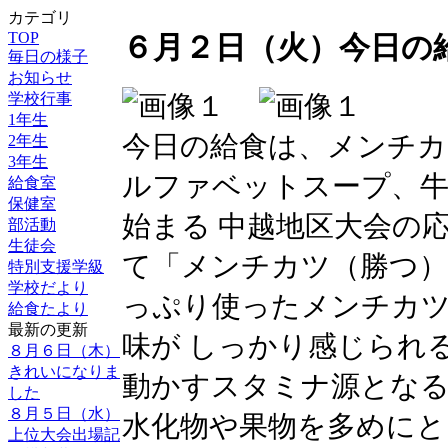
カテゴリ
TOP
６月２日（火）今日の
毎日の様子
お知らせ
学校行事
1年生
今日の給食は、メンチカ
2年生
3年生
ルファベットスープ、牛
給食室
保健室
始まる 中越地区大会の
部活動
生徒会
て「メンチカツ（勝つ
特別支援学級
学校だより
っぷり使ったメンチカ
給食たより
最新の更新
味が しっかり感じられる
８月６日（木）
きれいになりま
動かすスタミナ源とな
した
８月５日（水）
水化物や果物を多めにと
上位大会出場記