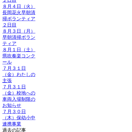
２日目
８月４日（火）
長岡花火早朝清
掃ボランティア
２日目
８月３日（月）
早朝清掃ボラン
ティア
８月１日（土）
県吹奏楽コンク
ール
７月３１日
（金）わたしの
主張
７月３１日
（金）校地への
車両入場制限の
お知らせ
７月３０日
（木）保幼小中
連携事業
過去の記事