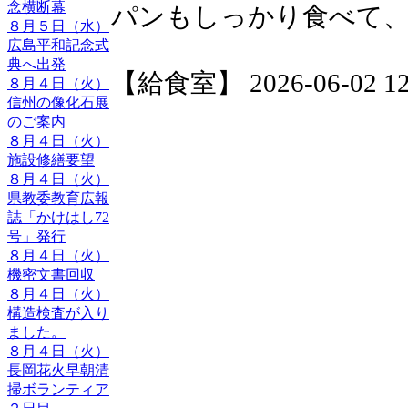
念横断幕
パンもしっかり食べて
８月５日（水）
広島平和記念式
典へ出発
【給食室】 2026-06-02 12:
８月４日（火）
信州の像化石展
のご案内
８月４日（火）
施設修繕要望
８月４日（火）
県教委教育広報
誌「かけはし72
号」発行
８月４日（火）
機密文書回収
８月４日（火）
構造検査が入り
ました。
８月４日（火）
長岡花火早朝清
掃ボランティア