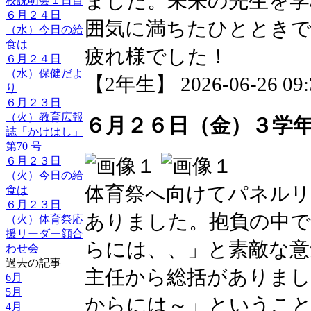
ました。未来の先生を学
校説明会１日目
６月２４日
囲気に満ちたひとときで
（水）今日の給
食は
疲れ様でした！
６月２４日
（水）保健だよ
【2年生】 2026-06-26 09:3
り
６月２３日
（火）教育広報
６月２６日（金）３学
誌「かけはし」
第70 号
６月２３日
（火）今日の給
体育祭へ向けてパネルリ
食は
６月２３日
ありました。抱負の中で
（火）体育祭応
援リーダー顔合
らには、、」と素敵な意
わせ会
過去の記事
主任から総括がありまし
6月
5月
からには～」というこ
4月