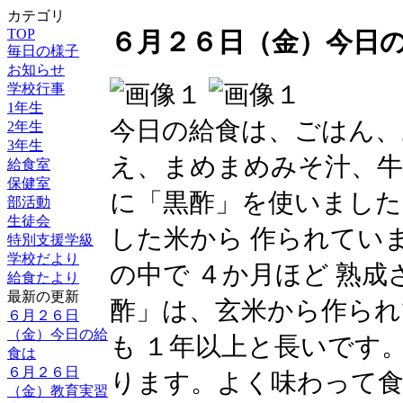
カテゴリ
TOP
６月２６日（金）今日
毎日の様子
お知らせ
学校行事
1年生
今日の給食は、ごはん、
2年生
3年生
え、まめまめみそ汁、牛
給食室
保健室
に「黒酢」を使いました
部活動
生徒会
した米から 作られてい
特別支援学級
学校だより
の中で ４か月ほど 熟
給食たより
最新の更新
酢」は、玄米から作られ
６月２６日
（金）今日の給
も １年以上と長いです
食は
６月２６日
ります。よく味わって
（金）教育実習