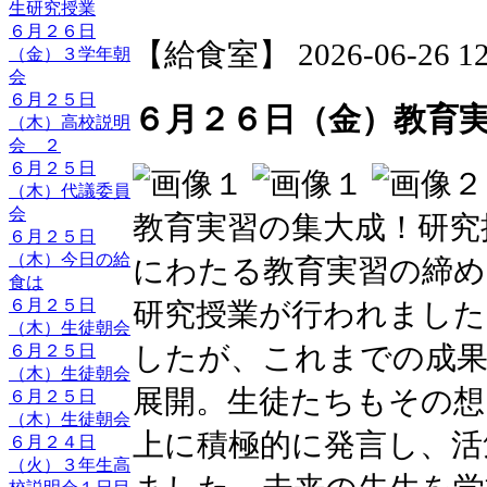
生研究授業
６月２６日
【給食室】 2026-06-26 12:
（金）３学年朝
会
６月２５日
６月２６日（金）教育
（木）高校説明
会 ２
６月２５日
（木）代議委員
会
教育実習の集大成！研究
６月２５日
（木）今日の給
にわたる教育実習の締め
食は
６月２５日
研究授業が行われました
（木）生徒朝会
したが、これまでの成果
６月２５日
（木）生徒朝会
展開。生徒たちもその想
６月２５日
（木）生徒朝会
上に積極的に発言し、活
６月２４日
（火）３年生高