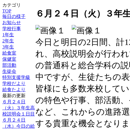
カテゴリ
TOP
６月２４日（火）３年
毎日の様子
お知らせ
学校行事
1年生
今日と明日の2日間、計
2年生
3年生
れ、高校説明会が行われ
給食室
保健室
の普通科と総合学科の説
部活動
生徒会
中ですが、生徒たちの表
特別支援学級
学校だより
皆様にも多数来校してい
給食たより
最新の更新
の特色や行事、部活動、
６月２４日
（火）３年生高
など、これからの進路選
校説明会１日目
６月２４日
する貴重な機会となりま
（水）今日の給