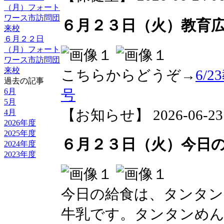
（月）フォート
ワース市訪問団
６月２３日（火）教育広
来校
６月２２日
（月）フォート
ワース市訪問団
来校
こちらからどうぞ→
6/
過去の記事
号
6月
5月
【お知らせ】 2026-06-23 1
4月
2026年度
2025年度
６月２３日（火）今日
2024年度
2023年度
今日の給食は、タンタン
牛乳です。タンタンめん