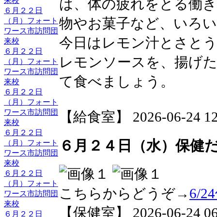
は、体の疲れをとる働
来校
６月２２日
物やお菓子など、いろ
（月）フォート
ワース市訪問団
今日はレモン汁とさと
来校
６月２２日
レモンソースを、揚げ
（月）フォート
ワース市訪問団
て食べましょう。
来校
６月２２日
（月）フォート
ワース市訪問団
【給食室】 2026-06-24 12:
来校
６月２２日
６月２４日（水）保健
（月）フォート
ワース市訪問団
来校
６月２２日
（月）フォート
こちらからどうぞ→
6/
ワース市訪問団
来校
【保健室】 2026-06-24 06:
６月２２日