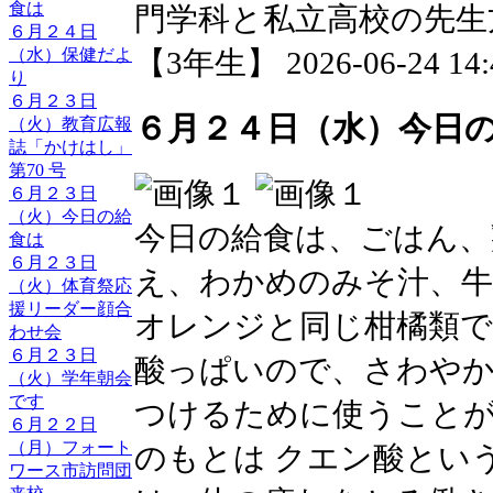
食は
門学科と私立高校の先生
６月２４日
（水）保健だよ
【3年生】 2026-06-24 14:4
り
６月２３日
６月２４日（水）今日
（火）教育広報
誌「かけはし」
第70 号
６月２３日
（火）今日の給
今日の給食は、ごはん、
食は
６月２３日
え、わかめのみそ汁、牛
（火）体育祭応
援リーダー顔合
オレンジと同じ柑橘類で
わせ会
６月２３日
酸っぱいので、さわや
（火）学年朝会
です
つけるために使うこと
６月２２日
（月）フォート
のもとは クエン酸とい
ワース市訪問団