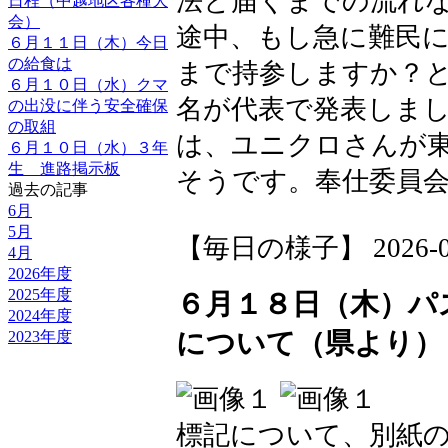
法と届くまでの流れ
日程（中越地区各種大
会）
途中、もし急に難民
６月１１日（木）今日
の給食は
まで持参しますか？
６月１０日（水）クマ
名が代表で発表しま
の出没に伴う安全確保
の取組
は、ユニクロさんが
６月１０日（水）３年
生 進路掲示板
そうです。奉仕委員
過去の記事
6月
5月
【毎日の様子】 2026-06-1
4月
2026年度
2025年度
６月１８日（木）パ
2024年度
について（県より）
2023年度
標記について、別紙