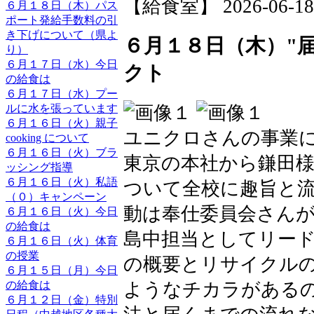
【給食室】 2026-06-18 1
６月１８日（木）パス
ポート発給手数料の引
き下げについて（県よ
６月１８日（木）"
り）
６月１７日（水）今日
クト
の給食は
６月１７日（水）プー
ルに水を張っています
６月１６日（火）親子
ユニクロさんの事業
cooking について
６月１６日（火）ブラ
東京の本社から鎌田
ッシング指導
６月１６日（火）私語
ついて全校に趣旨と
（０）キャンペーン
動は奉仕委員会さん
６月１６日（火）今日
の給食は
島中担当としてリード
６月１６日（火）体育
の授業
の概要とリサイクル
６月１５日（月）今日
ようなチカラがある
の給食は
６月１２日（金）特別