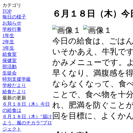
カテゴリ
TOP
６月１８日（木）今
毎日の様子
お知らせ
学校行事
1年生
今日の給食は、ごは
2年生
3年生
いそかあえ、牛乳です
給食室
保健室
かみメニューです。
部活動
早くなり、満腹感を得
生徒会
特別支援学級
ならなくなって、食
学校だより
給食たより
ことで、食べ物を十分
最新の更新
れ、肥満を防ぐことが
６月１８日（木）今日
の給食は
回を目標に、よくか
６月１８日（木）"届け
よう、服のチカラ”プロ
ジェクト