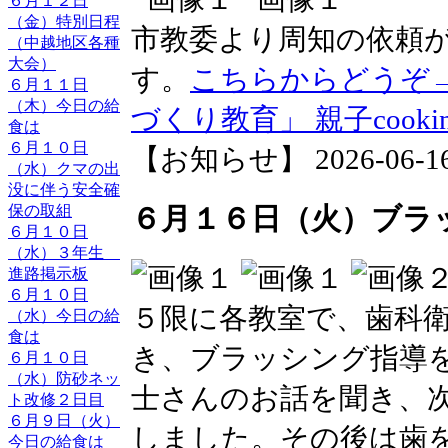
６月１２日
（金）特別日程
市教委より周知の依頼
（中越地区各種
大会）
す。
こちらからどうぞ→
６月１１日
（木）今日の給
づくり教育」 親子cookin
食は
６月１０日
【お知らせ】 2026-06-16 1
（水）クマの出
没に伴う安全確
保の取組
６月１６日（火）ブラ
６月１０日
（水）３年生
進路掲示板
６月１０日
５限に各教室で、歯科
（水）今日の給
食は
き、ブラッシング指導
６月１０日
（水）防砂ネッ
士さんのお話を聞き、
ト改修２日目
６月９日（火）
しました。その後は歯
今日の給食は