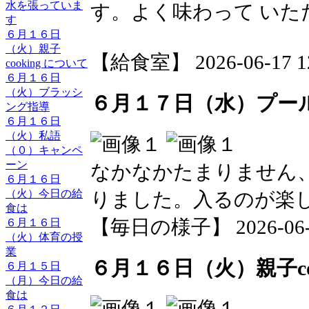
水を張っていま
す。よく味わって いた
す
６月１６日
（火）親子
【給食室】 2026-06-17 12
cooking について
６月１６日
（火）ブラッシ
６月１７日（水）プー
ング指導
６月１６日
（火）私語
（０）キャンペ
ーン
なかなかたまりません
６月１６日
（火）今日の給
りました。入るのが楽
食は
【毎日の様子】 2026-06-17
６月１６日
（火）体育の授
業
６月１６日（火）親子coo
６月１５日
（月）今日の給
食は