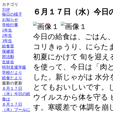
カテゴリ
TOP
６月１７日（水）今日
毎日の様子
お知らせ
学校行事
1年生
今日の給食は、ごはん
2年生
3年生
コリきゅうり、にらた
給食室
保健室
初夏にかけて 旬を迎え
部活動
生徒会
を使って、今日は「肉
特別支援学級
学校だより
した。新じゃがは 水分
給食たより
最新の更新
とてもおいしいです。
６月１７日
（水）今日の給
ウイルスから体を守る 
食は
６月１７日
す。寒暖差で 体調を崩
（水）プールに