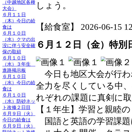
（中越地区各種
しょう。
大会）
６月１１日
（木）今日の給
【給食室】 2026-06-15 12:
食は
６月１０日
（水）クマの出
６月１２日（金）特別
没に伴う安全確
保の取組
６月１０日
（水）３年生
進路掲示板
今日も地区大会が行わ
６月１０日
（水）今日の給
全力を尽くしている中、
食は
６月１０日
れぞれの課題に真剣に取
（水）防砂ネッ
【１年生】学習と親睦の
ト改修２日目
６月９日（火）
国語と英語の学習課題
今日の給食は
６月９日（火）