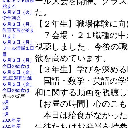
ール大会を開催。クラス
防砂ネット改修
始まる
た。
６月９日（火）
学年朝会
【２年生】職場体験に向
６月８日（月）
教育実習が始ま
７会場・２１職種の中
ります
６月８日（月）
視聴しました。今後の職
プール清掃１日
目
欲を高めています。
６月８日（月）
今日の給食は
【３年生】学びを深める
６月５日（金）
第1回避難訓練
国語・数学・英語の学
６月５日（金）
和に関する動画を視聴し
今日の給食は
過去の記事
【お昼の時間】心のこも
6月
5月
本日は給食がなかった
4月
2026年度
生徒たちはお弁当を持参
2025年度