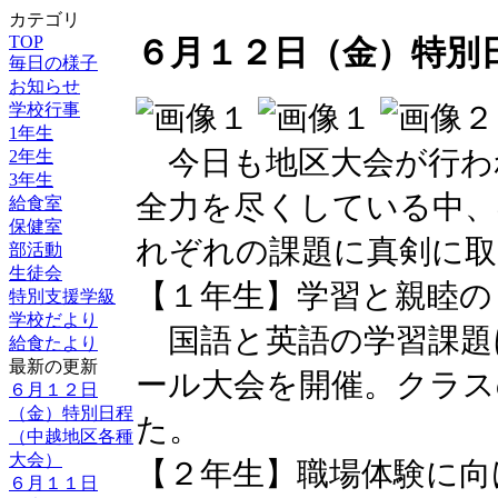
カテゴリ
TOP
６月１２日（金）特別
毎日の様子
お知らせ
学校行事
1年生
今日も地区大会が行わ
2年生
3年生
全力を尽くしている中、
給食室
保健室
れぞれの課題に真剣に取
部活動
生徒会
【１年生】学習と親睦の
特別支援学級
学校だより
国語と英語の学習課題
給食たより
最新の更新
ール大会を開催。クラス
６月１２日
（金）特別日程
た。
（中越地区各種
大会）
【２年生】職場体験に向
６月１１日