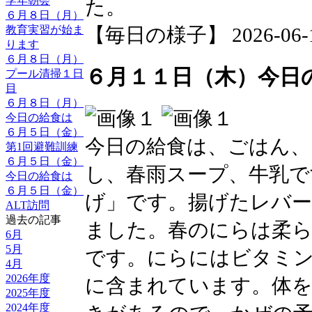
学年朝会
た。
６月８日（月）
教育実習が始ま
【毎日の様子】 2026-06-12 
ります
６月８日（月）
６月１１日（木）今日
プール清掃１日
目
６月８日（月）
今日の給食は
６月５日（金）
今日の給食は、ごはん、
第1回避難訓練
６月５日（金）
し、春雨スープ、牛乳で
今日の給食は
６月５日（金）
げ」です。揚げたレバ
ALT訪問
過去の記事
ました。春のにらは柔
6月
5月
です。にらにはビタミン
4月
2026年度
に含まれています。体
2025年度
2024年度