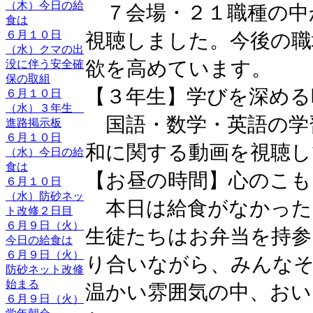
（木）今日の給
７会場・２１職種の中
食は
６月１０日
視聴しました。今後の職
（水）クマの出
欲を高めています。
没に伴う安全確
保の取組
【３年生】学びを深める
６月１０日
（水）３年生
国語・数学・英語の学
進路掲示板
６月１０日
和に関する動画を視聴し
（水）今日の給
食は
【お昼の時間】心のこも
６月１０日
（水）防砂ネッ
本日は給食がなかった
ト改修２日目
６月９日（火）
生徒たちはお弁当を持参
今日の給食は
６月９日（火）
り合いながら、みんな
防砂ネット改修
始まる
温かい雰囲気の中、お
６月９日（火）