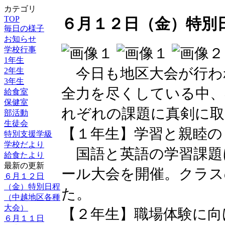
カテゴリ
TOP
６月１２日（金）特別
毎日の様子
お知らせ
学校行事
1年生
今日も地区大会が行わ
2年生
3年生
全力を尽くしている中、
給食室
保健室
れぞれの課題に真剣に取
部活動
生徒会
【１年生】学習と親睦の
特別支援学級
学校だより
国語と英語の学習課題
給食たより
最新の更新
ール大会を開催。クラス
６月１２日
（金）特別日程
た。
（中越地区各種
大会）
【２年生】職場体験に向
６月１１日