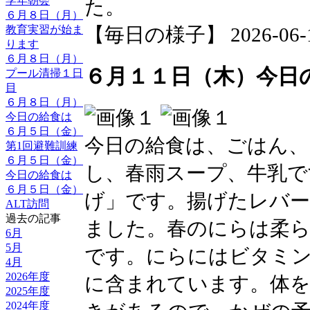
学年朝会
た。
６月８日（月）
教育実習が始ま
【毎日の様子】 2026-06-12 
ります
６月８日（月）
６月１１日（木）今日
プール清掃１日
目
６月８日（月）
今日の給食は
６月５日（金）
今日の給食は、ごはん、
第1回避難訓練
６月５日（金）
し、春雨スープ、牛乳で
今日の給食は
６月５日（金）
げ」です。揚げたレバ
ALT訪問
過去の記事
ました。春のにらは柔
6月
5月
です。にらにはビタミン
4月
2026年度
に含まれています。体
2025年度
2024年度