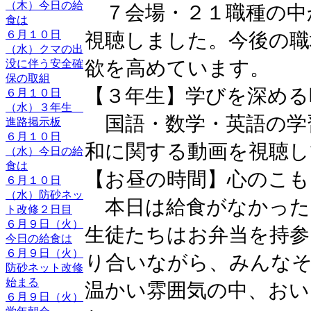
（木）今日の給
７会場・２１職種の中
食は
６月１０日
視聴しました。今後の職
（水）クマの出
欲を高めています。
没に伴う安全確
保の取組
【３年生】学びを深める
６月１０日
（水）３年生
国語・数学・英語の学
進路掲示板
６月１０日
和に関する動画を視聴し
（水）今日の給
食は
【お昼の時間】心のこも
６月１０日
（水）防砂ネッ
本日は給食がなかった
ト改修２日目
６月９日（火）
生徒たちはお弁当を持参
今日の給食は
６月９日（火）
り合いながら、みんな
防砂ネット改修
始まる
温かい雰囲気の中、お
６月９日（火）