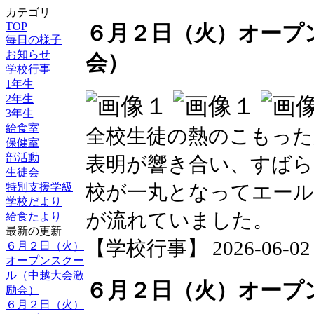
カテゴリ
TOP
６月２日（火）オープ
毎日の様子
お知らせ
会）
学校行事
1年生
2年生
3年生
給食室
全校生徒の熱のこもった
保健室
部活動
表明が響き合い、すばら
生徒会
特別支援学級
校が一丸となってエール
学校だより
が流れていました。
給食たより
最新の更新
【学校行事】 2026-06-02 1
６月２日（火）
オープンスクー
ル（中越大会激
６月２日（火）オープ
励会）
６月２日（火）