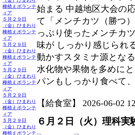
（金）ひまわり
種植えボランテ
始まる 中越地区大会の
ィア
て「メンチカツ（勝つ
５月２９日
（金）ひまわり
っぷり使ったメンチカ
種植えボランテ
ィア
味が しっかり感じられる
５月２９日
（金）ひまわり
動かすスタミナ源とな
種植えボランテ
ィア
水化物や果物を多めにと
５月２９日
（金）ひまわり
パンもしっかり食べて
種植えボランテ
ィア
５月２９日
【給食室】 2026-06-02 12:
（金）ひまわり
種植えボランテ
ィア
６月２日（火）理科実
５月２９日
（金）ひまわり
種植えボランテ