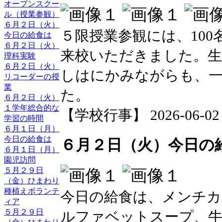
オープンスクー
ル（授業参観）
６月２日（火）
５限授業参観には、10
今日の給食は
６月２日（火）
来校いただきました。生
理科実験
６月２日（火）
しはにかみながらも、
リコーダーの授
業
た。
６月２日（火）
１学年総合的な
【学校行事】 2026-06-02 1
学習の時間
６月１日（月）
今日の給食は
６月２日（火）今日の
６月１日（月）
園児訪問
５月２９日
（金）ひまわり
種植えボランテ
今日の給食は、メンチカ
ィア
５月２９日
ルファベットスープ、牛