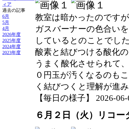
ィア
過去の記事
教室は暗かったのですが
6月
5月
ガスバーナーの色合い
4月
2026年度
しているとのことでし
2025年度
2024年度
酸素と結びつける酸化
2023年度
うまく酸化させられて
０円玉が汚くなるのもこ
く結びつくと理解が進
【毎日の様子】 2026-06-02 
６月２日（火）リコー