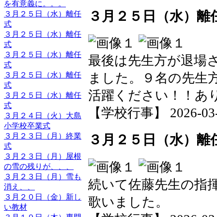
を有意義に。。。
３月２５日（水）離
３月２５日（水）離任
式
３月２５日（水）離任
式
３月２５日（水）離任
最後は先生方が退場
式
３月２５日（水）離任
ました。９名の先生
式
活躍ください！！あ
３月２５日（水）離任
式
【学校行事】 2026-03-25
３月２４日（火）大島
小学校卒業式
３月２３日（月）終業
３月２５日（水）離
式
３月２３日（月）屋根
の雪の残りが、、、
３月２３日（月）雪も
続いて佐藤先生の指
消え、、
３月２０日（金）新し
歌いました。
い教材