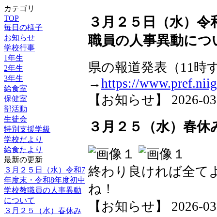
カテゴリ
TOP
３月２５日（水）令
毎日の様子
職員の人事異動につ
お知らせ
学校行事
1年生
県の報道発表（11時
2年生
3年生
→
https://www.pref.niig
給食室
【お知らせ】 2026-03-25
保健室
部活動
生徒会
３月２５（水）春休
特別支援学級
学校だより
給食たより
最新の更新
終わり良ければ全て
３月２５日（水）令和7
年度末・令和8年度初中
ね！
学校教職員の人事異動
について
【お知らせ】 2026-03-25
３月２５（水）春休み