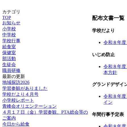
カテゴリ
配布文書一覧
TOP
お知らせ
小学校
学校だより
中学校
学校行事
令和８年度
給食室
保健室
いじめ防止
部活動
生徒会
令和８年度
職員研修
本方針
最新の更新
地域探訪2026
グランドデザイ
学習参観がありました
学校だより４月号
令和８年度
小学校レポート
イン
青峰会オリエンテーション
４月１７日（金）学習参観、PTA総会等の
年間行事予定表
ご案内
今日から給食
令和８年度